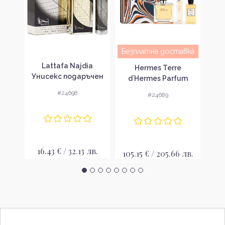
авка
Безплатна доставка
Lattafa Najdia
Gue
tom
Hermes Terre
Унисекс подаръчен
Под
ense
d`Hermes Parfum
комплект
лект
Подаръчен комплект
#24698
#24689
за мъже
16.43 € / 32.13 лв.
26
лв.
105.15 € / 205.66 лв.