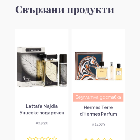
Свързани продукти
авка
Безплатна доставка
Lattafa Najdia
Gue
tom
Hermes Terre
Унисекс подаръчен
Под
ense
d`Hermes Parfum
комплект
лект
Подаръчен комплект
#24698
#24689
за мъже