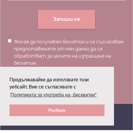
Запиши се
Желая да получавам бюлетин и се съгласявам
предоставените от мен данни да се
обработват за целите на изпращане на
бюлетин.
Последвай ни:
Продължавайки да използвате този
уебсайт, Вие се съгласявате с
Политиката за употреба на „бисквитки“
Разбрах
© 2026 Grazia.bg - Всички права запазени