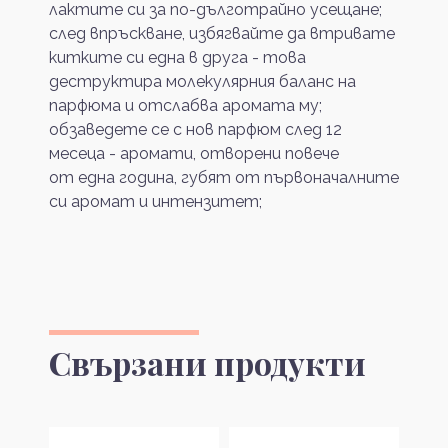
лактите си за по-дълготрайно усещане;
след впръскване, избягвайте да втривате
китките си една в друга - това
деструктира молекулярния баланс на
парфюма и отслабва аромата му;
обзаведете се с нов парфюм след 12
месеца - аромати, отворени повече
от една година, губят от първоначалните
си аромат и интензитет;
Свързани продукти