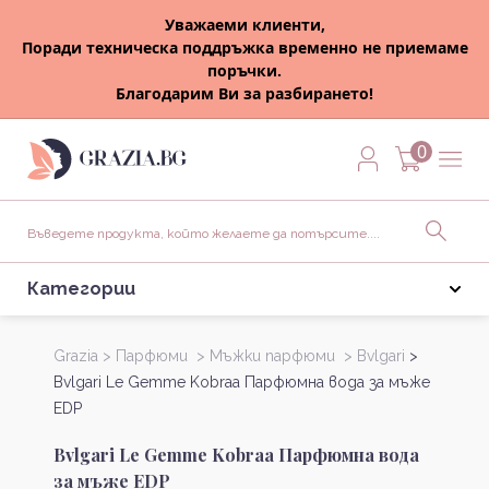
Уважаеми клиенти,
Поради техническа поддръжка временно не приемаме
поръчки.
Благодарим Ви за разбирането!
0
Категории
Grazia >
Парфюми >
Мъжки парфюми >
Bvlgari
>
Bvlgari Le Gemme Kobraa Парфюмна вода за мъже
EDP
Bvlgari Le Gemme Kobraa Парфюмна вода
за мъже EDP