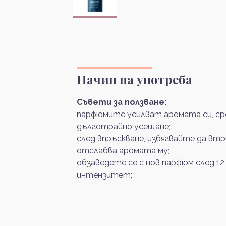
Начин на употреба
Съвети за ползване:
парфюмите усилват аромата си, сре
дълготрайно усещане;
след впръскване, избягвайте да вт
отслабва аромата му;
обзаведете се с нов парфюм след 12
интензитет;