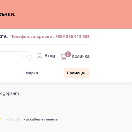
ръчки.
Телефон за връзка :
+359 886 613 338
кти
0
Вход
Количка
Марки
Промоции
езодорант
Отзиви
+ Добавете мнение