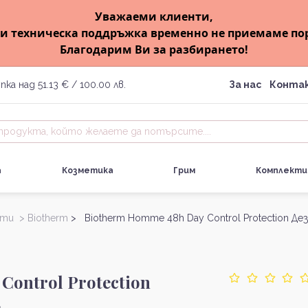
Уважаеми клиенти,
и техническа поддръжка временно не приемаме по
Благодарим Ви за разбирането!
пка над 51.13 € / 100.00 лв.
За нас
Конта
а
Козметика
Грим
Комплекти
нти >
Biotherm
> Biotherm Homme 48h Day Control Protection Д
Control Protection
е