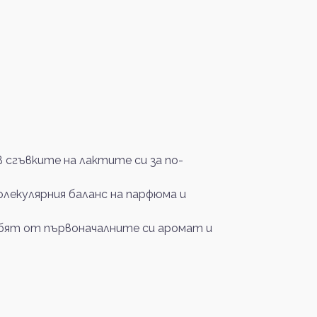
сгъвките на лактите си за по-
олекулярния баланс на парфюма и
губят от първоначалните си аромат и