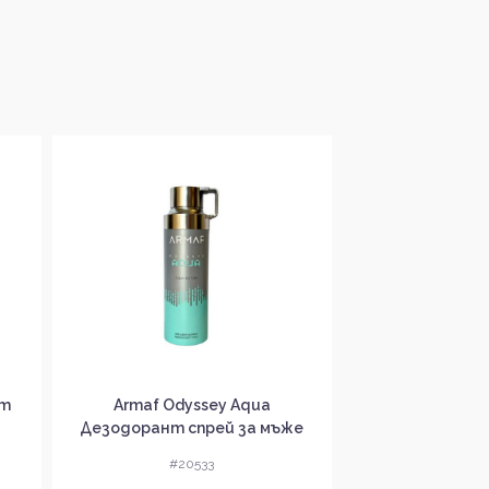
нт
Armaf Odyssey Aqua
Armaf Clu
Дезодорант спрей за мъже
Дезодорант с
#20533
#20