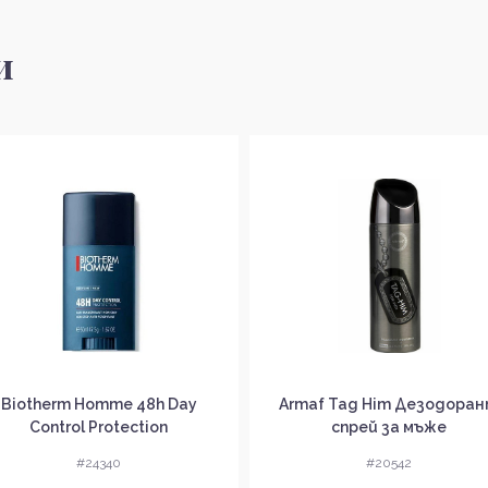
и
Biotherm Homme 48h Day
Armaf Tag Him Дезодора
Control Protection
спрей за мъже
езодорант стик за мъже
#24340
#20542