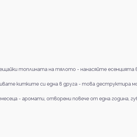
щайки топлината на тялото - нанасяйте есенцията в 
ривате китките си една в друга - това деструктира м
 месеца - аромати, отворени повече от една година, 