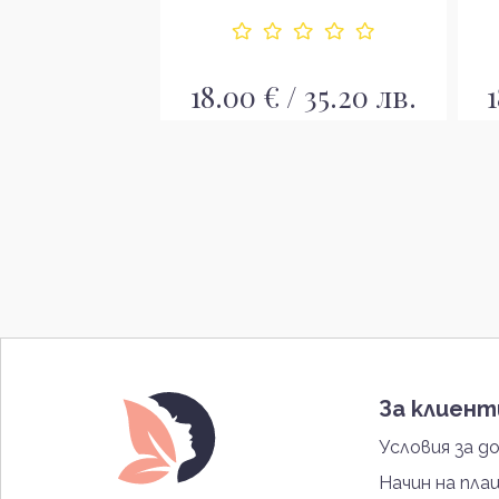
/ 28.97 лв.
18.00 € / 35.20 лв.
1
За клиен
Условия за д
Начин на пла