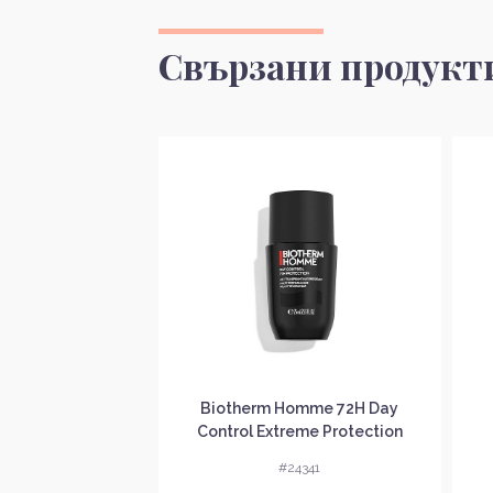
Свързани продукт
ugo Дезодорант
Biotherm Homme 72H Day
 за мъже
Control Extreme Protection
Дезодорант рол-он за мъже
Д
4785
#24341