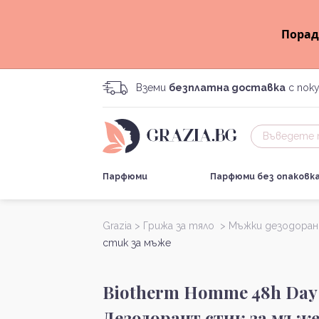
Порад
Вземи
безплатна доставка
с поку
Парфюми
Парфюми без опаковк
Grazia >
Грижа за тяло >
Мъжки дезодора
стик за мъже
Biotherm Homme 48h Day 
Дезодорант стик за мъж