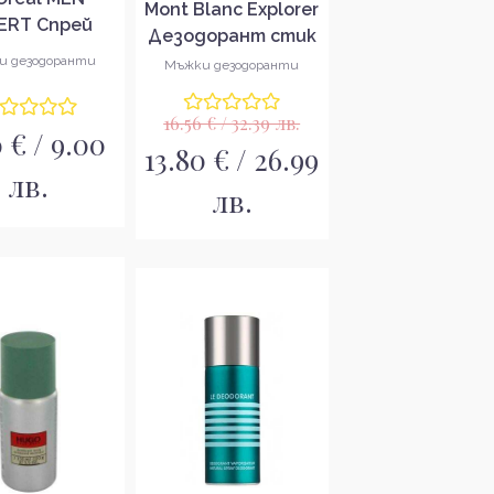
Mont Blanc Explorer
ERT Спрей
Дезодорант стик
ON PROTECT
за мъже
и дезодоранти
Мъжки дезодоранти
150мл
16.56 € / 32.39 лв.
 € / 9.00
13.80 € / 26.99
лв.
лв.