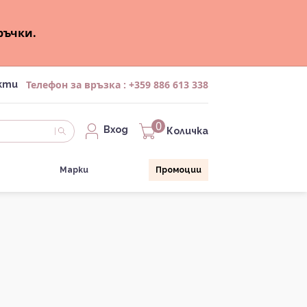
ръчки.
Телефон за връзка :
+359 886 613 338
кти
0
Вход
Количка
Марки
Промоции