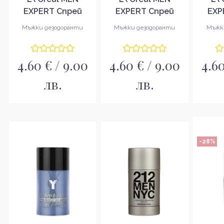
EXPERT Спрей
EXPERT Спрей
EXP
INVINCIBLE SPORT
SHIRT PROTECT
CARB
Мъжки дезодоранти
Мъжки дезодоранти
Мъжк
96h 150мл
150мл
4.60 € / 9.00
4.60 € / 9.00
4.60
лв.
лв.
-28%