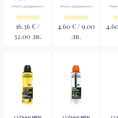
за мъже
Carbon protect
Shirt
Мъжки дезодоранти
Мъжки дезодоранти
Мъжк
50мл
16.36 € /
4.60 € / 9.00
4.60
32.00 лв.
лв.
L\'Oréal MEN
L\'Oréal MEN
L\