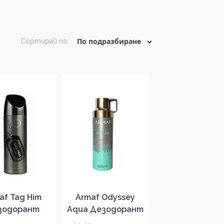
Сортирай по:
af Tag Him
Armaf Odyssey
зодорант
Aqua Дезодорант
ей за мъже
спрей за мъже