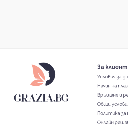
За клиен
Условия за д
Начин на пла
Връщане и р
Общи услови
Политика за
Онлайн решав