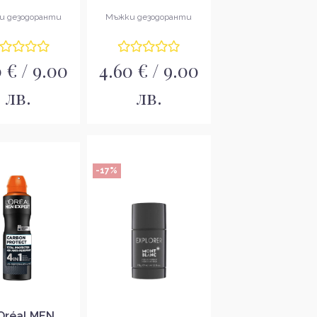
 protect 50мл
Thermic resist 50мл
и дезодоранти
Мъжки дезодоранти
 € / 9.00
4.60 € / 9.00
лв.
лв.
-17%
'Oréal MEN