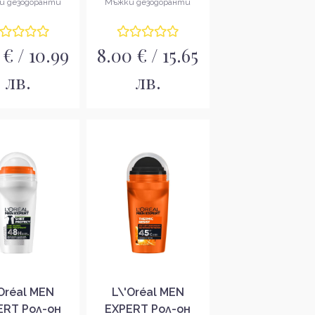
и дезодоранти
Мъжки дезодоранти
 € / 10.99
8.00 € / 15.65
лв.
лв.
'Oréal MEN
L\'Oréal MEN
ERT Рол-он
EXPERT Рол-он