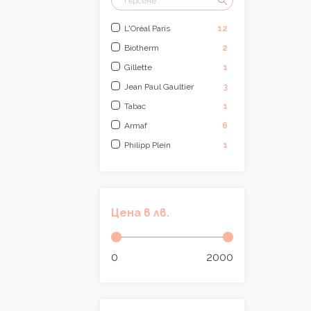
L'Oréal Paris
12
Biotherm
2
Gillette
1
Jean Paul Gaultier
3
Tabac
1
Armaf
6
Philipp Plein
1
Armani
3
Carolina Herrera
2
Paco Rabanne
3
Цена в лв.
Davidoff
3
Calvin Klein
4
0
2000
Joop!
2
Dsquared
1
Dior
6