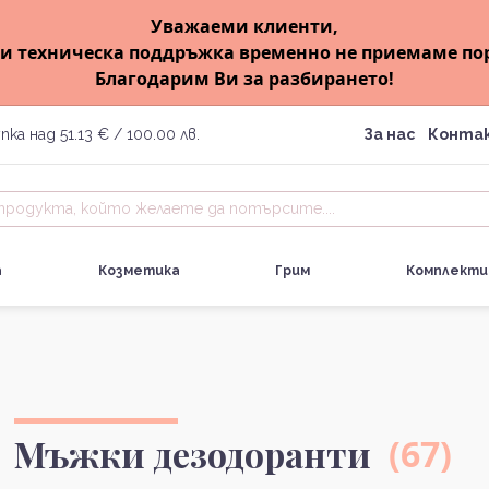
Уважаеми клиенти,
и техническа поддръжка временно не приемаме по
Благодарим Ви за разбирането!
пка над 51.13 € / 100.00 лв.
За нас
Конта
а
Козметика
Грим
Комплекти
Мъжки дезодоранти
(67)