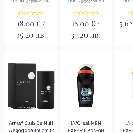
Мъжки дезодоранти
Мъжки дезодоранти
Мъжк
Дезодорант рол-
Дезодорант стик
он за мъже
за мъже
18.00 € /
18.00 € /
5.62
35.20 лв.
35.20 лв.
Armaf Club De Nuit
L\'Oréal MEN
L\
Дезодорант стик
EXPERT Рол-он
EXP