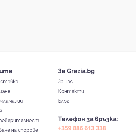
тите
За Grazia.bg
оставка
За нас
щане
Контакти
екламации
Блог
я
Телефон за връзка:
 поверителност
+359 886 613 338
ане на спорове