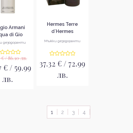
Hermes Terre
rgio Armani
d`Hermes
qua di Gio
Дезодорант стик
зодорант
Мъжки дезодоранти
и дезодоранти
за мъже
ей за мъже
 € / 86.10 лв.
37.32 € / 72.99
 € / 59.99
лв.
лв.
1
2
3
4