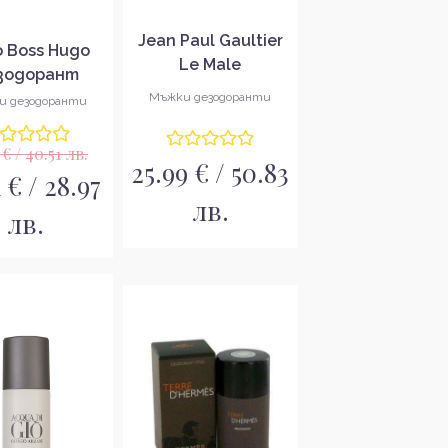
Jean Paul Gaultier
 Boss Hugo
Le Male
зодорант
Дезодорант
ей за мъже
Мъжки дезодоранти
и дезодоранти
спрей за мъже
 € / 40.51 лв.
25.99 € / 50.83
1 € / 28.97
лв.
лв.