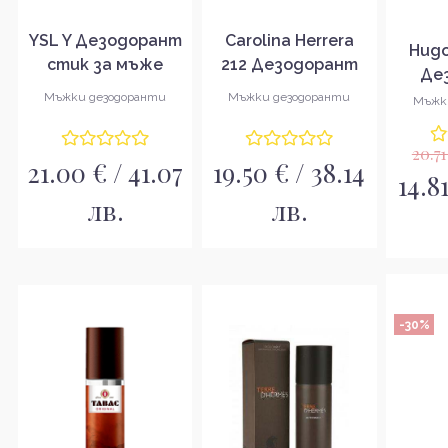
YSL Y Дезодорант
Carolina Herrera
Hugo
стик за мъже
212 Дезодорант
Де
стик за мъже
спр
Мъжки дезодоранти
Мъжки дезодоранти
Мъжк
20.71
21.00 € / 41.07
19.50 € / 38.14
14.8
лв.
лв.
-30%