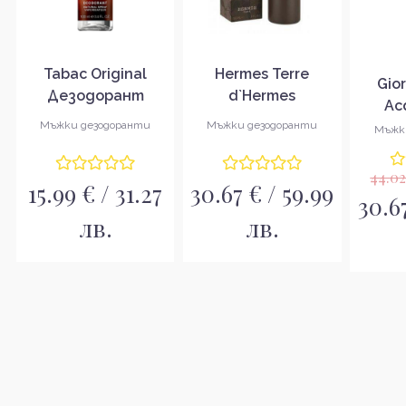
Tabac Original
Hermes Terre
Gio
Дезодорант
d`Hermes
Ac
спрей за мъже
Дезодорант
Де
Мъжки дезодоранти
Мъжки дезодоранти
Мъжк
спрей за мъже
спр
44.02
15.99 € / 31.27
30.67 € / 59.99
30.67
лв.
лв.