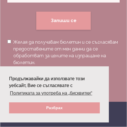
Запиши се
Желая да получавам бюлетин и се съгласявам
предоставените от мен данни да се
обработват за целите на изпращане на
бюлетин.
Последвай ни:
Продължавайки да използвате този
уебсайт, Вие се съгласявате с
Политиката за употреба на „бисквитки“
Разбрах
© 2026 Grazia.bg - Всички права запазени