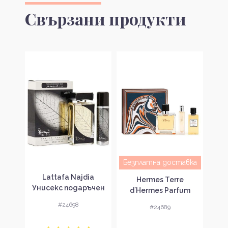
Свързани продукти
авка
Безплатна доставка
Lattafa Najdia
Gue
tom
Hermes Terre
Унисекс подаръчен
Под
ense
d`Hermes Parfum
комплект
лект
Подаръчен комплект
#24698
#24689
за мъже