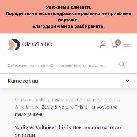
Уважаеми клиенти,
Поради техническа поддръжка временно не приемаме
поръчки.
Благодарим Ви за разбирането!
0
Категории
Grazia >
Грижа за тяло >
Лосион за тяло >
Zadig
& Voltaire
> Zadig & Voltaire This is Her лосион за
тяло за жени
Zadig & Voltaire This is Her лосион за тяло
за жени