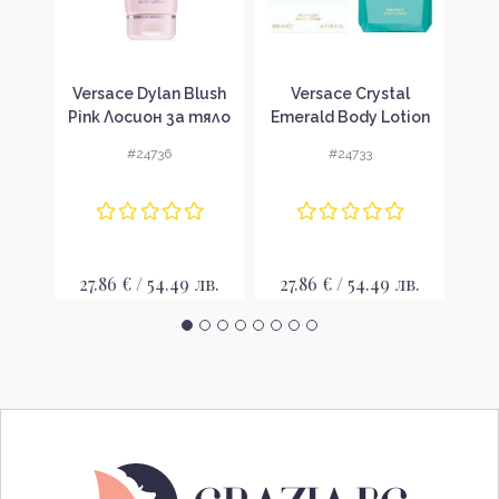
our
Versace Dylan Blush
Versace Crystal
V
 за
Pink Лосион за тяло
Emerald Body Lotion
Pom
и
за жени
Лосион за тяло за
Ba
#24736
#24733
жени
лв.
27.86 € / 54.49 лв.
27.86 € / 54.49 лв.
15