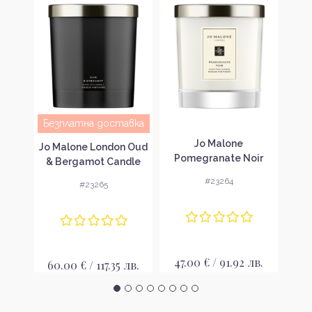
Безплатна доставка
Без
ki
Jo Malone
Jo Malone London Oud
Jo
на
Pomegranate Noir
& Bergamot Candle
Candle Ароматна
Ароматна свещ
А
#23264
#23265
свещ
лв.
47.00 € / 91.92 лв.
60.00 € / 117.35 лв.
60