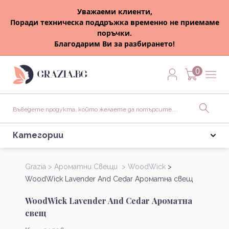
Уважаеми клиенти,
Поради техническа поддръжка временно не приемаме
поръчки.
Благодарим Ви за разбирането!
0
Категории
Grazia >
Ароматни Свещи >
WoodWick
>
WoodWick Lavender And Cedar Ароматна свещ
WoodWick Lavender And Cedar Ароматна
свещ