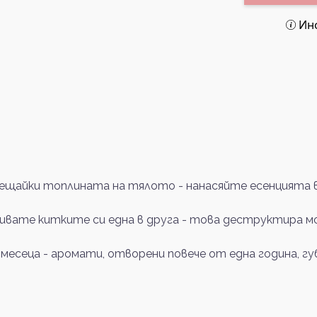
Ин
щайки топлината на тялото - нанасяйте есенцията в 
ривате китките си една в друга - това деструктира м
 месеца - аромати, отворени повече от една година, 