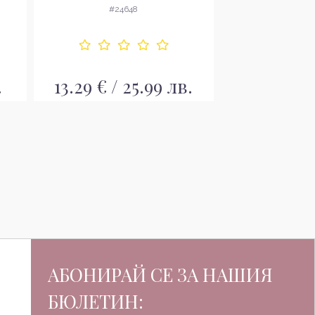
опаковка EDT
мъже без оп
#24648
#24
.
13.29 € / 25.99 лв.
65.00 € / 
АБОНИРАЙ СЕ ЗА НАШИЯ
БЮЛЕТИН: