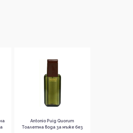
Безплатна
на
Antonio Puig Quorum
Issey Miyake L`E
ка
Тоалетна вода за мъже без
Homme Парфю