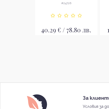
EDP
ковка EDP
#24726
4280
40.29 € / 78.80 лв.
 126.15 лв.
За клиен
Условия за д