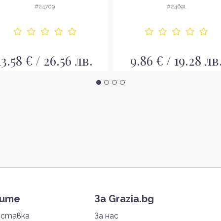
опаковка EDT
EDT
#24709
#24691
13.58 € / 26.56 лв.
9.86 € / 19.28 лв
тите
За Grazia.bg
оставка
За нас