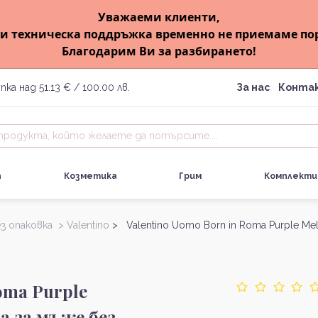
Уважаеми клиенти,
и техническа поддръжка временно не приемаме по
Благодарим Ви за разбирането!
пка над 51.13 € / 100.00 лв.
За нас
Конта
а
Козметика
Грим
Комплекти
з опаковка >
Valentino
> Valentino Uomo Born in Roma Purple Mel
oma Purple
а за мъже без