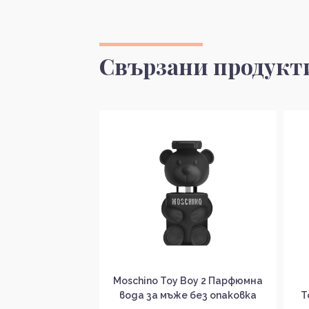
Свързани продукт
а доставка
Moschino Toy Boy 2 Парфюмна
ra Bad Boy Cobalt
вода за мъже без опаковка
Т
на вода за мъже