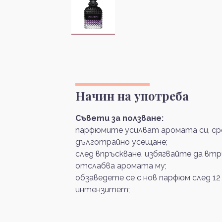
Начин на употреба
Съвети за ползване:
парфюмите усилват аромата си, сре
дълготрайно усещане;
след впръскване, избягвайте да вт
отслабва аромата му;
обзаведете се с нов парфюм след 12
интензитет;