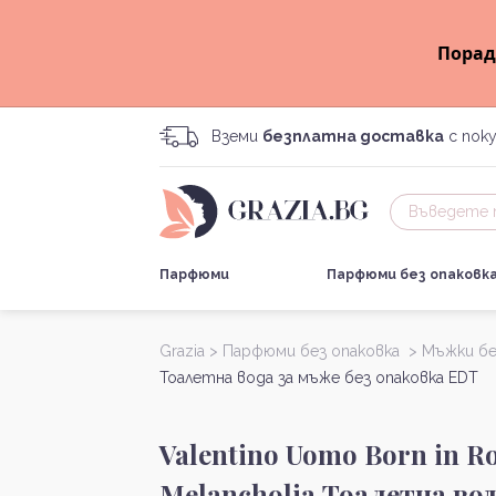
Порад
Вземи
безплатна доставка
с поку
Парфюми
Парфюми без опаковк
Grazia >
Парфюми без опаковка >
Мъжки бе
Тоалетна вода за мъже без опаковка EDT
Valentino Uomo Born in R
Melancholia Тоалетна вод