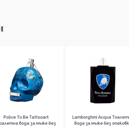
и
Police To Be Tattooart
Lamborghini Acqua Тоалет
оалетна вода за мъже без
вода за мъже без опаков