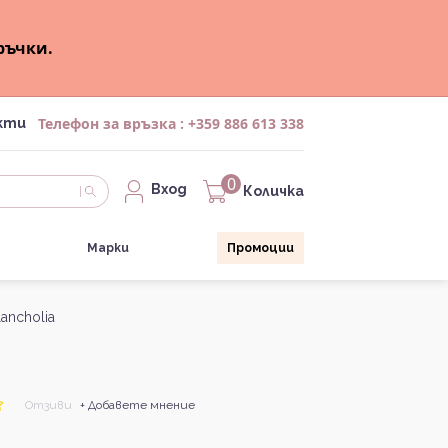
ръчки.
Телефон за връзка :
+359 886 613 338
кти
0
Вход
Количка
Марки
Промоции
ancholia
Отзиви
+ Добавете мнение