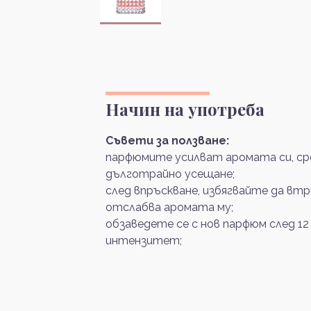
Начин на употреба
Съвети за ползване:
парфюмите усилват аромата си, сре
дълготрайно усещане;
след впръскване, избягвайте да вт
отслабва аромата му;
обзаведете се с нов парфюм след 12
интензитет;