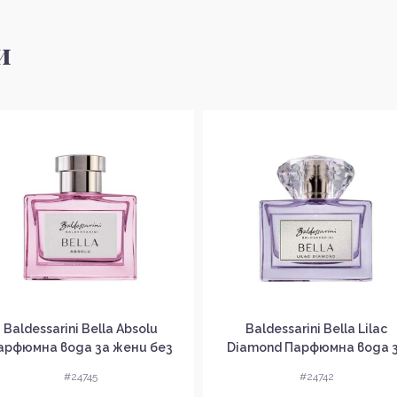
и
Baldessarini Bella Absolu
Baldessarini Bella Lilac
арфюмна вода за жени без
Diamond Парфюмна вода 
опаковка EDP
жени без опаковка EDP
#24745
#24742