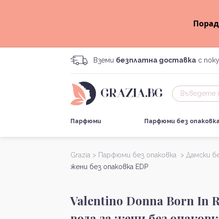
Порад
Вземи
безплатна доставка
с поку
Парфюми
Парфюми без опаковк
Grazia >
Парфюми без опаковка >
Дамски б
жени без опаковка EDP
Valentino Donna Born I
вода за жени без опаков