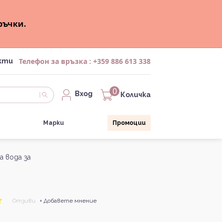
ръчки.
Телефон за връзка :
+359 886 613 338
кти
0
Вход
Количка
Марки
Промоции
а вода за
Отзиви
+ Добавете мнение