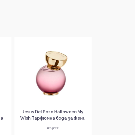
Jesus Del Pozo Halloween My
Jesus Del Po
за
Wish Парфюмна вода за жени
Freеsia Тоал
без опаковка EDP
жени без оп
#24688
#24