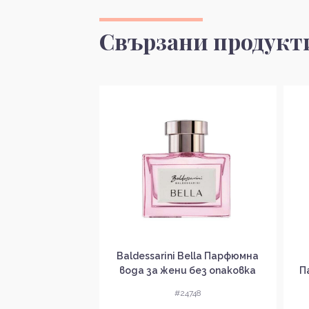
Свързани продукт
12 Rose Парфюмна
Baldessarini Bella Парфюмна
и без опаковка
вода за жени без опаковка
П
EDP
EDP
4368
#24748