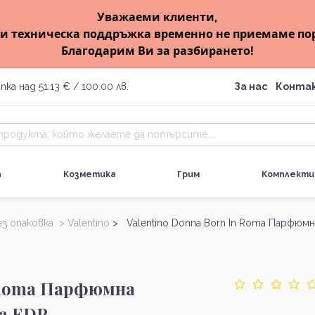
Уважаеми клиенти,
и техническа поддръжка временно не приемаме по
Благодарим Ви за разбирането!
пка над 51.13 € / 100.00 лв.
За нас
Конта
а
Козметика
Грим
Комплекти
ез опаковка >
Valentino
> Valentino Donna Born In Roma Парфюмн
n Roma Парфюмна
ка EDP