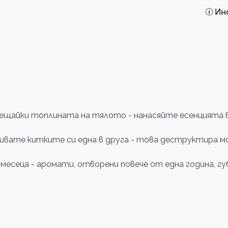
Ин
щайки топлината на тялото - нанасяйте есенцията в 
ривате китките си една в друга - това деструктира м
 месеца - аромати, отворени повече от една година, 