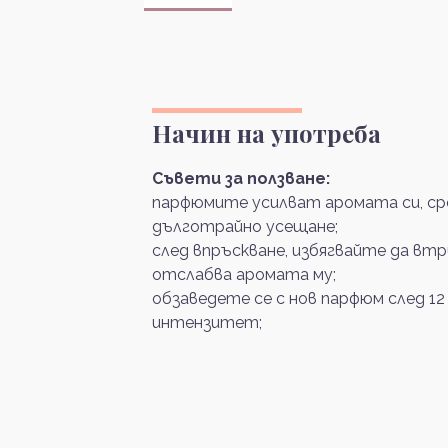
Начин на употреба
Съвети за ползване:
парфюмите усилват аромата си, сре
дълготрайно усещане;
след впръскване, избягвайте да вт
отслабва аромата му;
обзаведете се с нов парфюм след 12
интензитет;