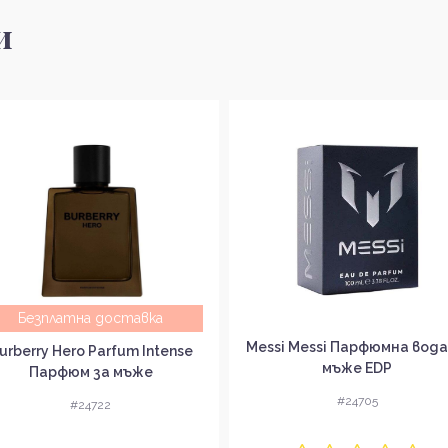
и
Безплатна доставка
Messi Messi Парфюмна вода
urberry Hero Parfum Intense
мъже EDP
Парфюм за мъже
#24705
#24722