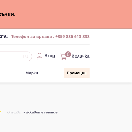
ръчки.
Телефон за връзка :
+359 886 613 338
кти
0
Вход
Количка
Марки
Промоции
Отзиви
+ Добавете мнение