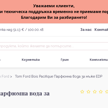
Уважаеми клиенти,
и техническа поддръжка временно не приемаме по
Благодарим Ви за разбирането!
пка над 51.13 € / 100.00 лв.
За нас
Конта
а
Козметика
Грим
Комплекти
 Ford
> Tom Ford Bois Pacifique Парфюмна вода за мъже EDP
 Парфюмна вода за