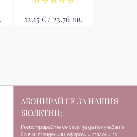
.
12.15 € / 23.76 лв.
24.15 € / 
АБОНИРАЙ СЕ ЗА НАШИЯ
БЮЛЕТИН:
Регистрирайте се сега, за да получавате
всички тенденции, оферти и талони по