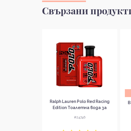
Свързани продукт
а доставка
Ralph Lauren Polo Red Racing
Gemme Garanat
B
Edition Тоалетна вода за
да за мъже EDP
мъже EDT
#24746
4170