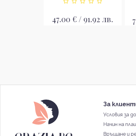
€ / 582.84
47.00 € / 91.92 лв.
7
в.
За клиен
Условия за д
Начин на пла
Връщане и р