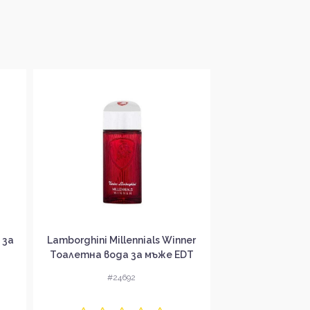
 за
Lamborghini Millennials Winner
Guy Laroche 
Тоалетна вода за мъже EDT
Парфюмна вода
#24692
#24