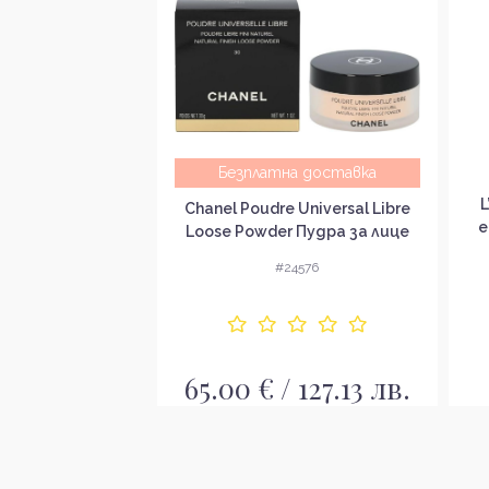
Безплатна доставка
Match Компактна
L
Chanel Poudre Universal Libre
 естествено
е
Loose Powder Пудра за лице
ритие
9074
#24576
/ 19.99 лв.
65.00 € / 127.13 лв.