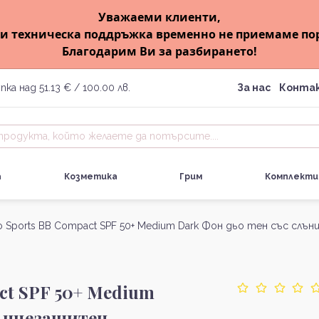
Уважаеми клиенти,
и техническа поддръжка временно не приемаме по
Благодарим Ви за разбирането!
пка над 51.13 € / 100.00 лв.
За нас
Конта
а
Козметика
Грим
Комплекти
o Sports BB Compact SPF 50+ Medium Dark Фон дьо тен със слъ
act SPF 50+ Medium
лънцезащитен