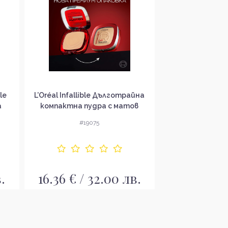
le
L’Oréal Infallible Дълготрайна
L’Oréal True M
а
компактна пудра с матов
пудра за е
ефект
покр
#19075
#19
.
16.36 € / 32.00 лв.
10.22 € / 