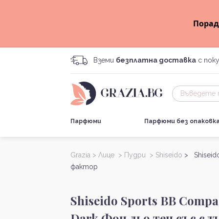
Порад
Вземи
безплатна доставка
с поку
Парфюми
Парфюми без опаковк
Grazia >
Лице >
Пудри >
Shiseido
> Shiseid
фактор
Shiseido Sports BB Comp
Dark Фон дьо тен със с