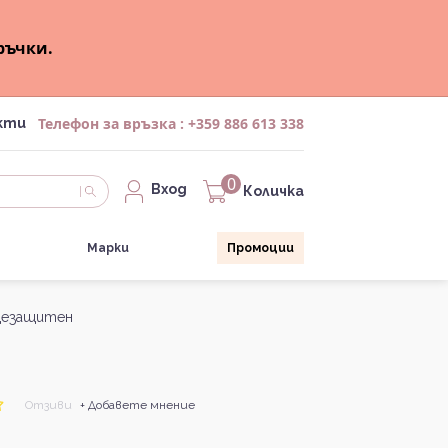
ръчки.
Телефон за връзка :
+359 886 613 338
кти
0
Вход
Количка
Марки
Промоции
нцезащитен
Отзиви
+ Добавете мнение