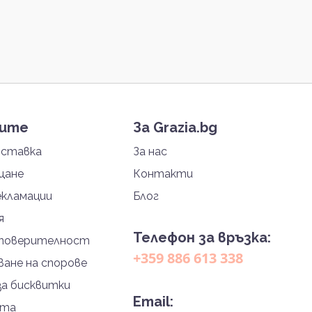
тите
За Grazia.bg
оставка
За нас
щане
Контакти
екламации
Блог
я
Телефон за връзка:
 поверителност
+359 886 613 338
ане на спорове
за бисквитки
Email:
йта