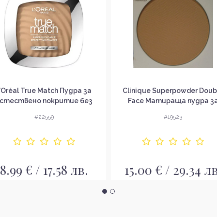
’Oréal True Match Пудра за
Clinique Superpowder Doub
стествено покритие без
Face Матираща пудра з
опаковка
лице без опаковка
#22559
#19523
8.99 € / 17.58 лв.
15.00 € / 29.34 лв