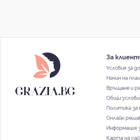
За клиен
Условия за д
Начин на пла
Връщане и р
Общи услови
Политика за
Онлайн решав
Информация 
Карта на са