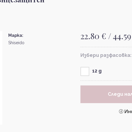
22.80 € / 44.59
Марка:
Shiseido
Избери разфасовка:
12 g
Следи на
Ин