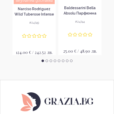
Безплатна доставка
n
Baldessarini Bella
Balde
Narciso Rodriguez
k
Absolu Парфюмна
Di
Wild Tuberose Intense
 за
вода за жени EDP
во
Парфюмна вода за
#24744
#24749
жени EDP
лв.
25.00 € / 48.90 лв.
24
124.00 € / 242.52 лв.