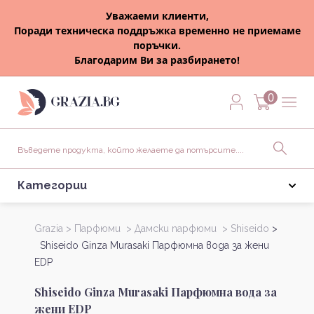
Уважаеми клиенти,
Поради техническа поддръжка временно не приемаме
поръчки.
Благодарим Ви за разбирането!
0
Категории
Grazia >
Парфюми >
Дамски парфюми >
Shiseido
>
Shiseido Ginza Murasaki Парфюмна вода за жени
EDP
Shiseido Ginza Murasaki Парфюмна вода за
жени EDP