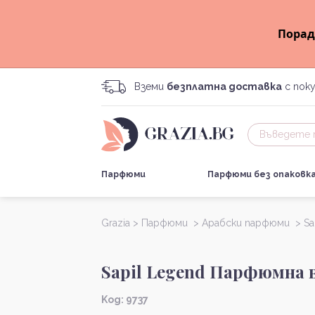
Порад
Вземи
безплатна доставка
с поку
Парфюми
Парфюми без опаковк
Grazia >
Парфюми >
Арабски парфюми >
Sa
Sapil Legend Парфюмна 
Kод: 9737