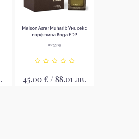
Безплатна
с
Maison Asrar Muharib Унисекс
Maison Asrar 
парфюмна вода EDP
Парфюмна вода
#23509
#23
.
45.00 € / 88.01 лв.
53.00 € / 