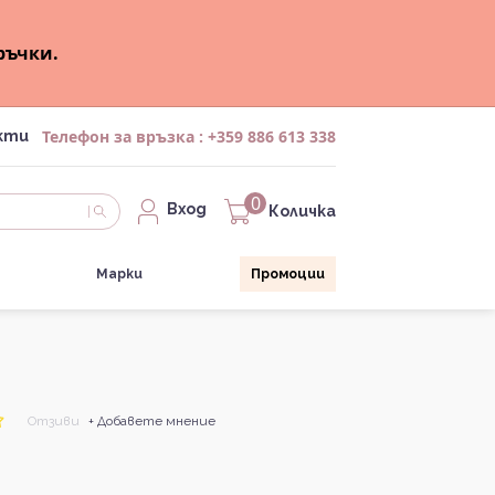
ръчки.
Телефон за връзка :
+359 886 613 338
кти
0
Вход
Количка
Марки
Промоции
Отзиви
+ Добавете мнение