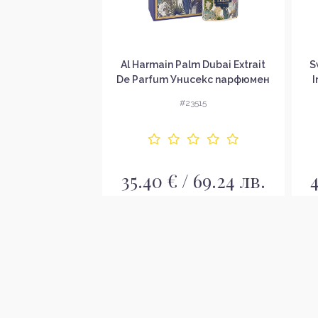
s For Her Pink
Al Harmain Palm Dubai Extrait
S
да за жени EDP
De Parfum Унисекс парфюмен
I
екстракт
3439
#23515
/ 70.41 лв.
35.40 € / 69.24 лв.
4