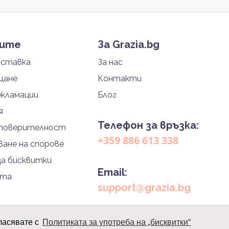
тите
За Grazia.bg
оставка
За нас
щане
Контакти
екламации
Блог
я
Телефон за връзка:
 поверителност
+359 886 613 338
ане на спорове
за бисквитки
Email:
йта
support@grazia.bg
ласявате с
Политиката за употреба на „бисквитки“