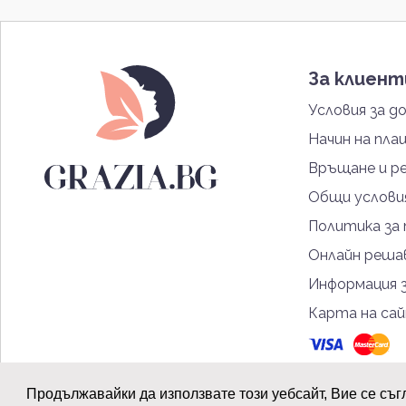
За клиен
Условия за д
Начин на пла
Връщане и р
Общи услови
Политика за
Онлайн решав
Информация 
Карта на са
Продължавайки да използвате този уебсайт, Вие се съг