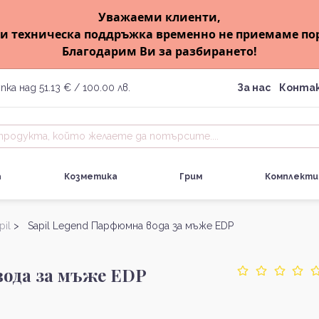
Уважаеми клиенти,
и техническа поддръжка временно не приемаме по
Благодарим Ви за разбирането!
пка над 51.13 € / 100.00 лв.
За нас
Конта
а
Козметика
Грим
Комплекти
pil
> Sapil Legend Парфюмна вода за мъже EDP
вода за мъже EDP