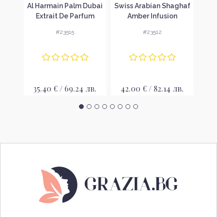
 Her
Al Harmain Palm Dubai
Swiss Arabian Shaghaf
Pa
вода
Extrait De Parfum
Amber Infusion
Ун
Унисекс парфюмен
Унисекс парфюмен
#23515
#23512
екстракт
екстракт
лв.
35.40 € / 69.24 лв.
42.00 € / 82.14 лв.
18