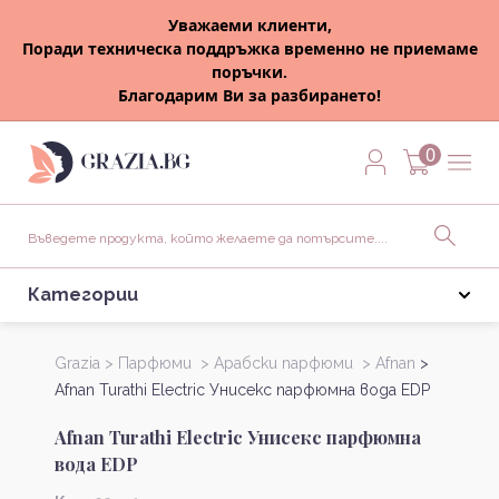
Уважаеми клиенти,
Поради техническа поддръжка временно не приемаме
поръчки.
Благодарим Ви за разбирането!
0
Категории
Grazia >
Парфюми >
Арабски парфюми >
Afnan
>
Afnan Turathi Electric Унисекс парфюмна вода EDP
Afnan Turathi Electric Унисекс парфюмна
вода EDP