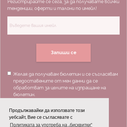
Регистрирайте се сега, за да получавате всички
тенденции, оферти и талони по имейл!
Запиши се
Желая да получавам бюлетин и се съгласявам
предоставените от мен данни да се
обработват за целите на изпращане на
бюлетин.
Последвай ни:
Продължавайки да използвате този
уебсайт, Вие се съгласявате с
Политиката за употреба на „бисквитки“