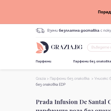
Порад
Вземи
безплатна доставка
с поку
Парфюми
Парфюми без опаковк
Grazia >
Парфюми без опаковка >
Унисекс 
без опаковка EDP
Prada Infusion De Santal 
парфюмна вода без опак