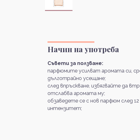
Начин на употреба
Съвети за ползване:
парфюмите усилват аромата си, сре
дълготрайно усещане;
след впръскване, избягвайте да вт
отслабва аромата му;
обзаведете се с нов парфюм след 12
интензитет;