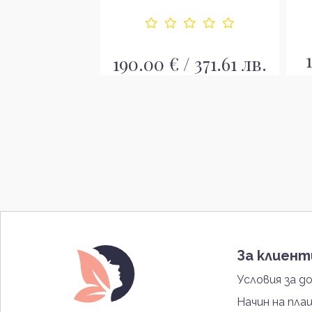
 17.60 лв.
190.00 € / 371.61 лв.
За клиен
Условия за д
Начин на пла