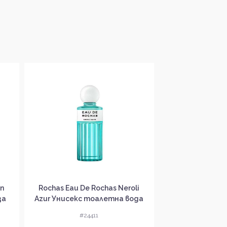
in
Rochas Eau De Rochas Neroli
Reminiscence V
за
Azur Унисекс тоалетна вода
Унисекс тоале
без опаковка EDT
опаков
#24411
#24