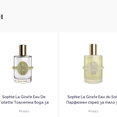
и
Sophie La Girafe Eau De
Sophie La Girafe Eau du So
Toilette Тоалетна вода за
Парфюмен спрей за тяло 
деца без опаковка EDT
деца без опаковка
#24414
#24413