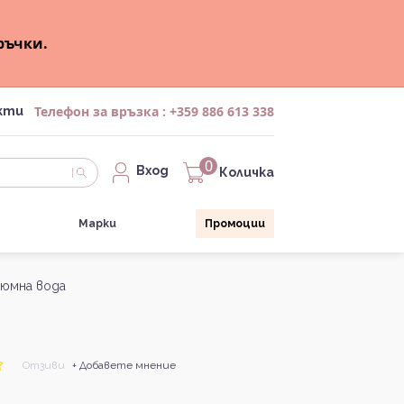
ръчки.
Телефон за връзка :
+359 886 613 338
кти
0
Вход
Количка
Марки
Промоции
рфюмна вода
Отзиви
+ Добавете мнение