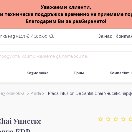
Уважаеми клиенти,
и техническа поддръжка временно не приемаме по
Благодарим Ви за разбирането!
пка над 51.13 € / 100.00 лв.
За нас
Конта
а
Козметика
Грим
Комплекти
без опаковка >
Prada
> Prada Infusion De Santal Chai Унисекс па
Chai Унисекс
овка EDP