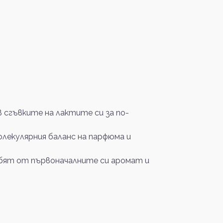
сгъвките на лактите си за по-
олекулярния баланс на парфюма и
губят от първоначалните си аромат и