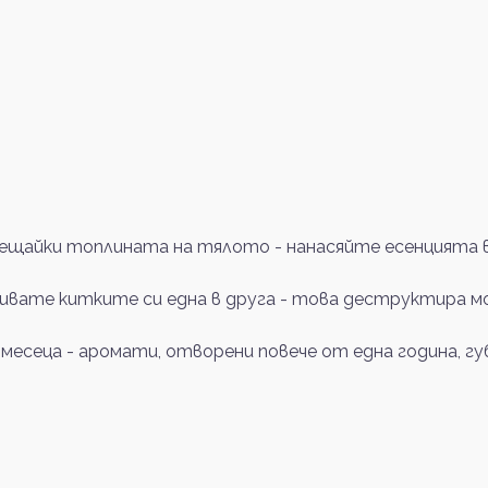
щайки топлината на тялото - нанасяйте есенцията в 
ривате китките си една в друга - това деструктира м
 месеца - аромати, отворени повече от една година, 