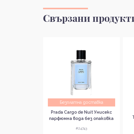
Свързани продукт
Безплатна доставка
e Eau de Senteur
Prada Cargo de Nuit Унисекс
ода за бебета
парфюмна вода без опаковка
ковка EDS
EDP
4349
#24743