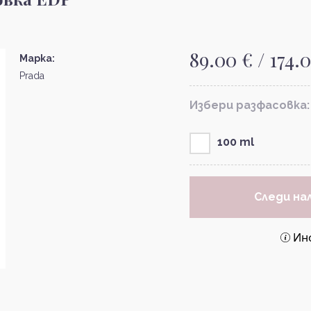
89.00 € / 174.
Марка:
Prada
Избери разфасовка:
100 ml
Следи на
Ин