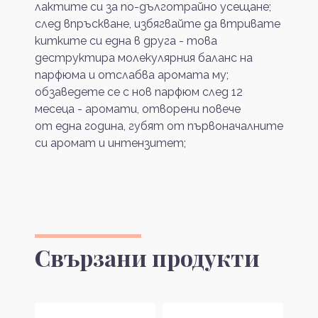
лактите си за по-дълготрайно усещане;
след впръскване, избягвайте да втривате
китките си една в друга - това
деструктира молекулярния баланс на
парфюма и отслабва аромата му;
обзаведете се с нов парфюм след 12
месеца - аромати, отворени повече
от една година, губят от първоначалните
си аромат и интензитет;
Свързани продукти