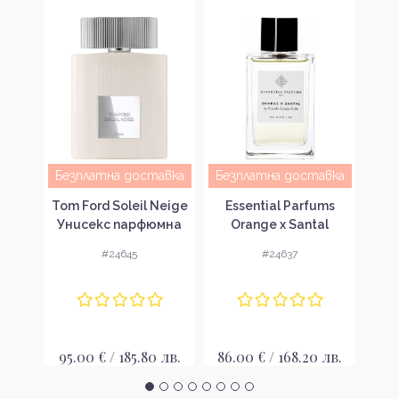
авка
Безплатна доставка
Безплатна доставка
Cal
sea
Tom Ford Soleil Neige
Essential Parfums
Ун
ki
Унисекс парфюмна
Orange x Santal
n
вода EDP
Унисекс парфюмна
#24645
#24637
мна
вода
35
 лв.
95.00 € / 185.80 лв.
86.00 € / 168.20 лв.