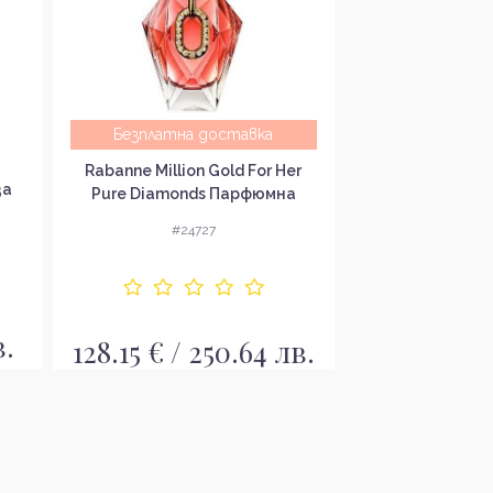
Безплатна доставка
Victoria's Secr
Rabanne Million Gold For Her
за
Hibiscus Refres
Pure Diamonds Парфюмна
за ж
вода за жени EDP
#24
#24727
в.
18.58 € / 
128.15 € / 250.64 лв.