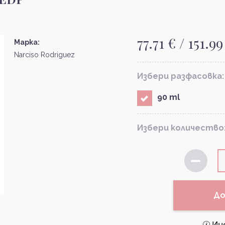
77.71 € / 151.99
Марка:
Narciso Rodriguez
Избери разфасовка:
90 ml
Избери количество
До
Ин