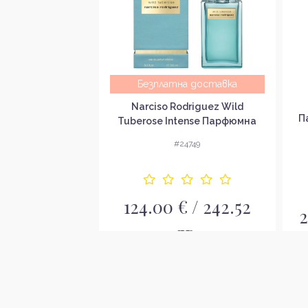
Безплатна доставка
gn Woman Black
Narciso Rodriguez Wild
да за жени EDP
П
Tuberose Intense Парфюмна
вода за жени EDP
4538
#24749
124.00 € / 242.52
/ 84.10 лв.
2
лв.