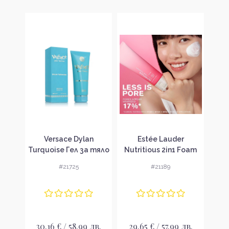
uim
Versace Dylan
Estée Lauder
Shi
tt
Turquoise Гел за тяло
Nutritious 2in1 Foam
C
боко
за жени
Cleanser
#21725
#21189
а
Почистваща пяна за
поч
лице
лв.
30.16 € / 58.99 лв.
29.65 € / 57.99 лв.
2