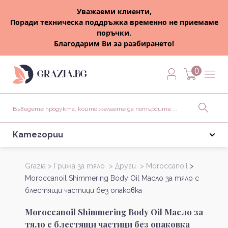
Уважаеми клиенти,
Поради техническа поддръжка временно не приемаме
поръчки.
Благодарим Ви за разбирането!
0
Категории
Grazia >
Грижа за тяло >
Други >
Moroccanoil
>
Moroccanoil Shimmering Body Oil Масло за тяло с
блестящи частици без опаковка
Moroccanoil Shimmering Body Oil Масло за
тяло с блестящи частици без опаковка