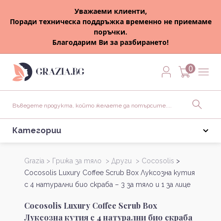
Уважаеми клиенти,
Поради техническа поддръжка временно не приемаме
поръчки.
Благодарим Ви за разбирането!
0
Категории
Grazia >
Грижа за тяло >
Други >
Cocosolis
>
Cocosolis Luxury Coffee Scrub Box Луксозна кутия
с 4 натурални био скраба – 3 за тяло и 1 за лице
Cocosolis Luxury Coffee Scrub Box
Луксозна кутия с 4 натурални био скраба