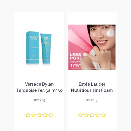
uim
Versace Dylan
Estée Lauder
Shi
tt
Turquoise Гел за тяло
Nutritious 2in1 Foam
C
боко
за жени
Cleanser
#21725
#21189
а
Почистваща пяна за
поч
лице