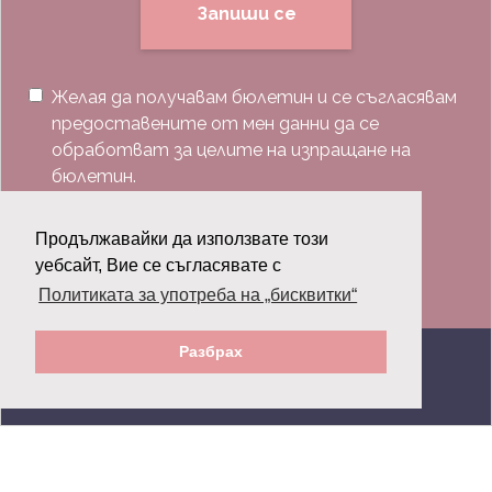
Запиши се
Желая да получавам бюлетин и се съгласявам
предоставените от мен данни да се
обработват за целите на изпращане на
бюлетин.
Последвай ни:
Продължавайки да използвате този
уебсайт, Вие се съгласявате с
Политиката за употреба на „бисквитки“
Разбрах
© 2026 Grazia.bg - Всички права запазени