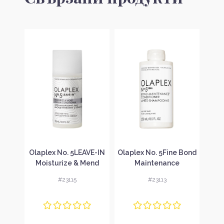
ioner
Olaplex No. 5LEAVE-IN
Olaplex No. 5Fine Bond
Olap
лсам
Moisturize & Mend
Maintenance
E
Conditioner Балсам за
Conditioner Балсам за
#23115
#23113
коса без отмиване
възстановяване на
Хид
фина и деликатна
з
коса