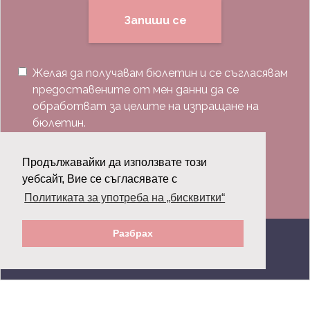
Запиши се
Желая да получавам бюлетин и се съгласявам
предоставените от мен данни да се
обработват за целите на изпращане на
бюлетин.
Последвай ни:
Продължавайки да използвате този
уебсайт, Вие се съгласявате с
Политиката за употреба на „бисквитки“
Разбрах
© 2026 Grazia.bg - Всички права запазени