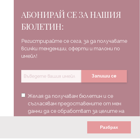
АБОНИРАЙ СЕ ЗА НАШИЯ
БЮЛЕТИН:
Регистрирайте се сега, за да получавате
всички тенденции, оферти и талони по
имейл!
Запиши се
Желая да получавам бюлетин и се
съгласявам предоставените от мен
данни да се обработват за целите на
изпращане на бюлетин.
Разбрах
Последвай ни: