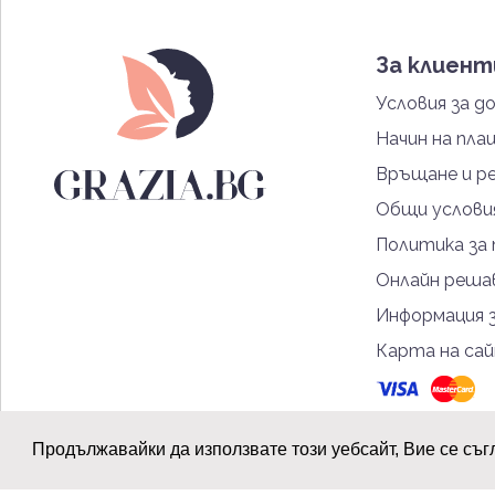
За клиен
Условия за д
Начин на пла
Връщане и р
Общи услови
Политика за
Онлайн решав
Информация 
Карта на са
Продължавайки да използвате този уебсайт, Вие се съг