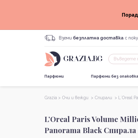
Порад
Вземи
безплатна доставка
с поку
Парфюми
Парфюми без опаковк
Grazia >
Очи и вежди >
Спирали >
L`Oreal Pa
L’Oreal Paris Volume Mill
Panorama Black Спирала 