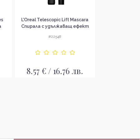
es
L'Oreal Telescopic Lift Mascara
L’Oréal Volume 
a
Спирала с удължаващ ефект
Спирала бе
без опаковка
#22548
#22
8.57 € / 16.76 лв.
8.57 € / 