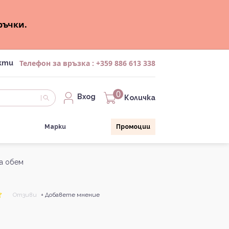
ръчки.
Телефон за връзка :
+359 886 613 338
кти
0
Вход
Количка
Марки
Промоции
за обем
Отзиви
+ Добавете мнение