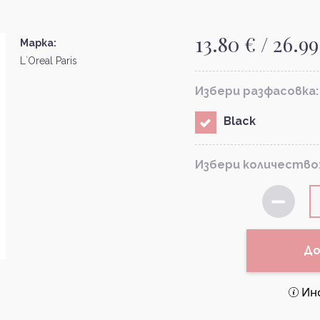
13.80 € / 26.99
Марка:
L`Oreal Paris
Избери разфасовка:
Black
Избери количество
До
Ин