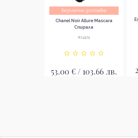
Безплатна доставка
is Telescopic
E
Chanel Noir Allure Mascara
а за очи
Спирала
9299
#24575
/ 25.00 лв.
53.00 € / 103.66 лв.