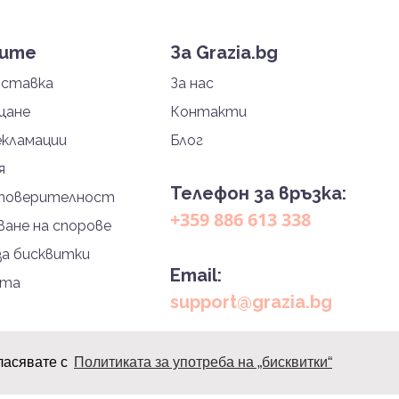
тите
За Grazia.bg
оставка
За нас
щане
Контакти
екламации
Блог
я
Телефон за връзка:
 поверителност
+359 886 613 338
ане на спорове
за бисквитки
Email:
йта
support@grazia.bg
ласявате с
Политиката за употреба на „бисквитки“