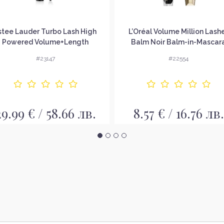
stee Lauder Turbo Lash High
L’Oréal Volume Million Lash
Powered Volume+Length
Balm Noir Balm-in-Mascar
Mascara Спирала
Спирала без опаковка
#23147
#22554
29.99 € / 58.66 лв.
8.57 € / 16.76 лв.