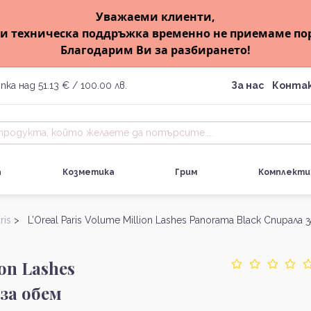
Уважаеми клиенти,
и техническа поддръжка временно не приемаме по
Благодарим Ви за разбирането!
пка над 51.13 € / 100.00 лв.
За нас
Конта
а
Козметика
Грим
Комплекти
ris
> L’Oreal Paris Volume Million Lashes Panorama Black Спирала 
ion Lashes
за обем