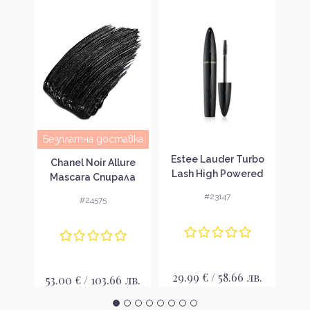
Безплатна доставка
Estee Lauder Turbo
L’Or
Chanel Noir Allure
рала
Lash High Powered
L
Mascara Спирала
Volume+Length
B
#23147
#24575
Mascara Спирала
лв.
29.99 € / 58.66 лв.
8
53.00 € / 103.66 лв.