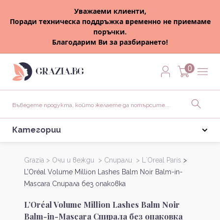
Уважаеми клиенти,
Поради техническа поддръжка временно не приемаме
поръчки.
Благодарим Ви за разбирането!
0
Категории
Grazia >
Очи и вежди >
Спирали >
L`Oreal Paris
>
L’Oréal Volume Million Lashes Balm Noir Balm-in-
Mascara Спирала без опаковка
L’Oréal Volume Million Lashes Balm Noir
Balm-in-Mascara Спирала без опаковка