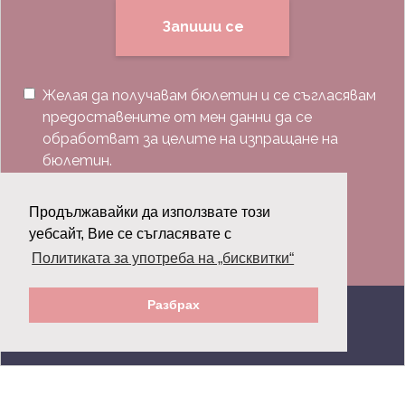
Запиши се
Желая да получавам бюлетин и се съгласявам
предоставените от мен данни да се
обработват за целите на изпращане на
бюлетин.
Последвай ни:
Продължавайки да използвате този
уебсайт, Вие се съгласявате с
Политиката за употреба на „бисквитки“
Разбрах
© 2026 Grazia.bg - Всички права запазени