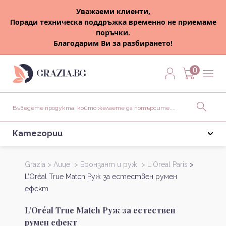
Уважаеми клиенти,
Поради техническа поддръжка временно не приемаме
поръчки.
Благодарим Ви за разбирането!
0
Категории
Grazia >
Лице >
Бронзант и руж >
L`Oreal Paris
>
L’Oréal True Match Руж за естествен румен
ефект
L’Oréal True Match Руж за естествен
румен ефект