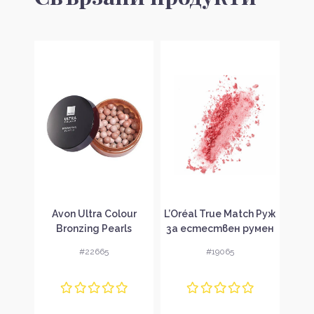
rever
Avon Ultra Colour
L’Oréal True Match Руж
Chri
нзър
Bronzing Pearls
за естествен румен
Bro
а
Бронзиращи перли
ефект
#22665
#19065