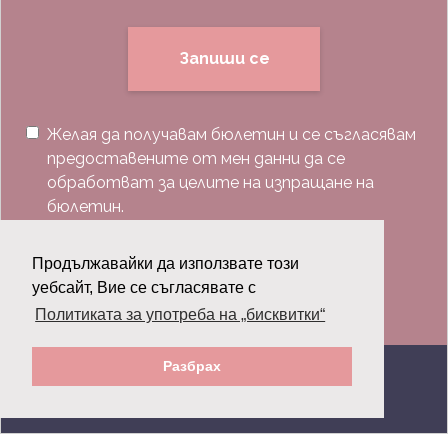
Запиши се
Желая да получавам бюлетин и се съгласявам
предоставените от мен данни да се
обработват за целите на изпращане на
бюлетин.
Последвай ни:
Продължавайки да използвате този
уебсайт, Вие се съгласявате с
Политиката за употреба на „бисквитки“
Разбрах
© 2026 Grazia.bg - Всички права запазени