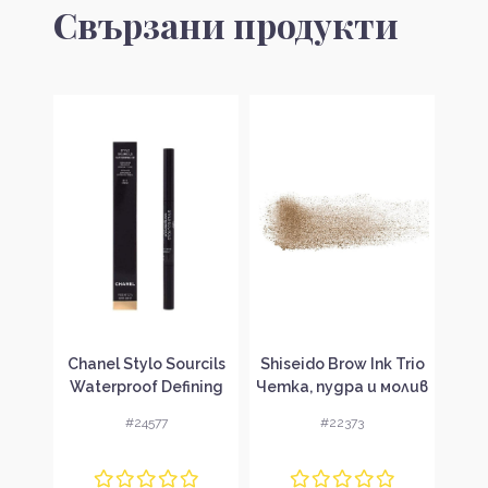
Свързани продукти
w
Chanel Stylo Sourcils
Shiseido Brow Ink Trio
Es
ry
Waterproof Defining
Четка, пудра и молив
Lash
за
Long Wear Eyebrow
за вежди
S
#24577
#22373
овка
Pencil Водоустойчив
Н
молив за вежди