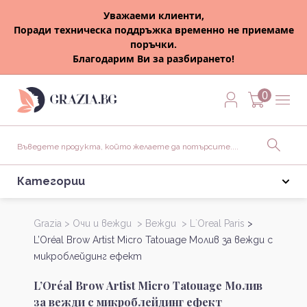
Уважаеми клиенти,
Поради техническа поддръжка временно не приемаме
поръчки.
Благодарим Ви за разбирането!
0
Категории
Grazia >
Очи и вежди >
Вежди >
L`Oreal Paris
>
L’Oréal Brow Artist Micro Tatouage Молив за вежди с
микроблейдинг ефект
L’Oréal Brow Artist Micro Tatouage Молив
за вежди с микроблейдинг ефект