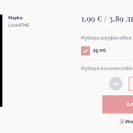
1.99 € / 3.89 л
Марка:
LookATME
Избери разфасовка:
25 ml
Избери количество
До
Ин