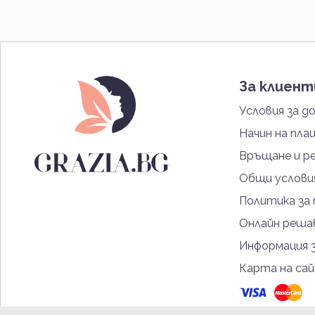
За клиен
Условия за д
Начин на пла
Връщане и р
Общи услови
Политика за
Онлайн решав
Информация 
Карта на са