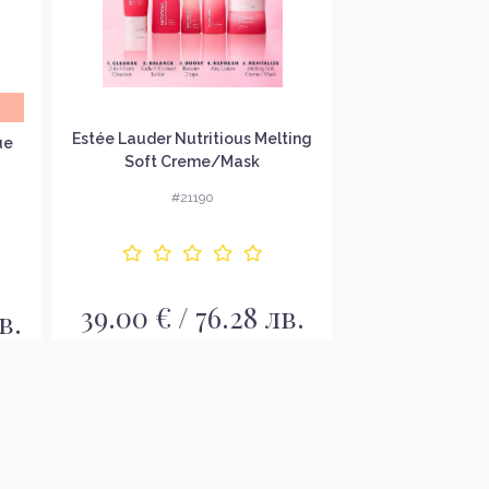
Estée Lauder Nutritious Melting
lookATME Best 
ue
Soft Creme/Mask
Green Tea Face
Подхранваща крем-маска за
ли
ка
#21190
#19
лице
39.00 € / 76.28 лв.
1.99 € / 
в.