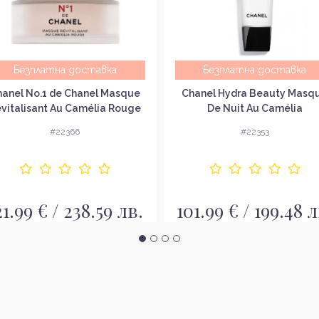
Безплатна доставка
Безплатна доставка
hanel No.1 de Chanel Masque
Chanel Hydra Beauty Masq
vitalisant Au Camélia Rouge
De Nuit Au Camélia
сфолираща маска за лице с
Хидратираща нощна мас
#22366
#22353
изглаждащ ефект
21.99 € / 238.59 лв.
101.99 € / 199.48 л