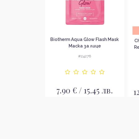
 Power Morning
Biotherm Aqua Glow Flash Mask
C
ка за лице без
Маска за лице
Re
ковка
Ек
6528
#24276
 14.98 лв.
7.90 € / 15.45 лв.
1