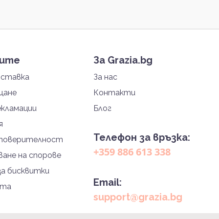
тите
За Grazia.bg
оставка
За нас
щане
Контакти
екламации
Блог
я
Телефон за връзка:
 поверителност
+359 886 613 338
ане на спорове
за бисквитки
Email:
йта
support@grazia.bg