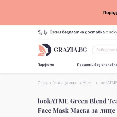
Порад
Вземи
безплатна доставка
с поку
Парфюми
Парфюми без опаковк
Grazia >
Грижа за лице >
Маски >
LookATME
lookATME Green Blend Te
Face Mask Mаска за лице