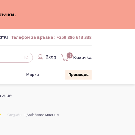
ръчки.
Телефон за връзка :
+359 886 613 338
кти
0
Вход
Количка
Марки
Промоции
а лице
Отзиви
+ Добавете мнение