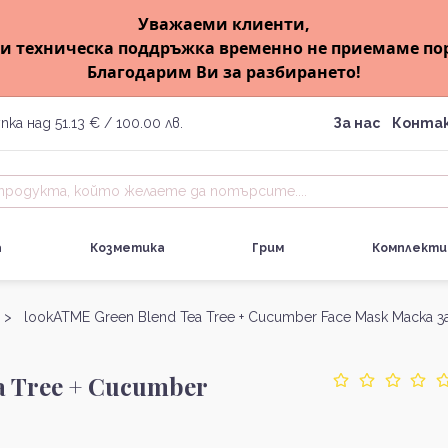
Уважаеми клиенти,
и техническа поддръжка временно не приемаме по
Благодарим Ви за разбирането!
пка над 51.13 € / 100.00 лв.
За нас
Конта
а
Козметика
Грим
Комплекти
> lookATME Green Blend Tea Tree + Cucumber Face Mask Mаска з
a Tree + Cucumber