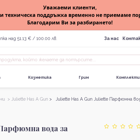
Уважаеми клиенти,
и техническа поддръжка временно не приемаме по
Благодарим Ви за разбирането!
пка над 51.13 € / 100.00 лв.
За нас
Конта
а
Козметика
Грим
Комплекти
ми >
Juliette Has A Gun
> Juliette Has A Gun Juliette Парфюмна во
te Парфюмна вода за