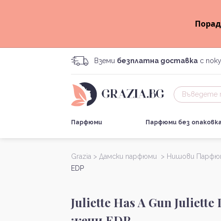
Порад
Вземи
безплатна доставка
с поку
Парфюми
Парфюми без опаковк
Grazia >
Дамски парфюми >
Нишови Парфю
EDP
Juliette Has A Gun Juliet
жени EDP