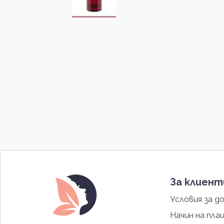
За клиен
Условия за д
Начин на пла