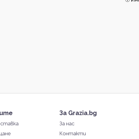
тите
За Grazia.bg
оставка
За нас
щане
Контакти