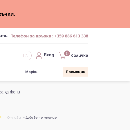
ръчки.
Телефон за връзка :
+359 886 613 338
кти
0
Вход
Количка
Марки
Промоции
да за жени
Отзиви
+ Добавете мнение