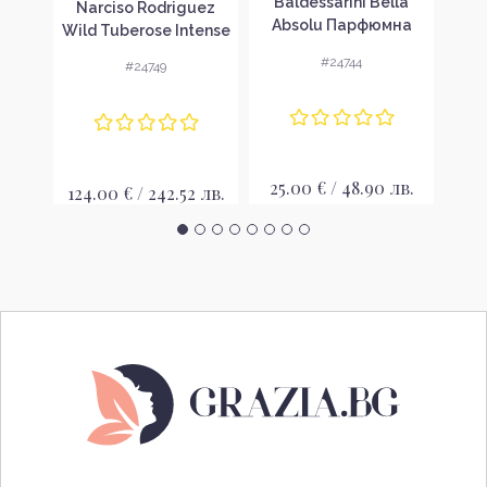
n
Baldessarini Bella
Balde
Narciso Rodriguez
k
Absolu Парфюмна
Di
Wild Tuberose Intense
 за
вода за жени EDP
во
Парфюмна вода за
#24744
#24749
жени EDP
лв.
25.00 € / 48.90 лв.
24
124.00 € / 242.52 лв.