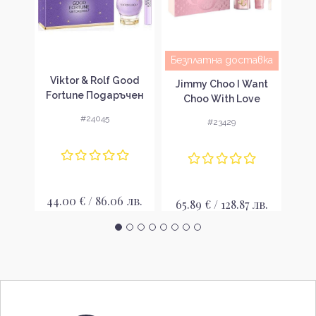
авка
Безплатна доставка
Без
Viktor & Rolf Good
Gold
Jimmy Choo I Want
Don
Fortune Подаръчен
чен
Choo With Love
De
комплект за жени
ени
Подаръчен комплект
St
#24045
#23429
за жени
ко
44.00 € / 86.06 лв.
 лв.
65.89 € / 128.87 лв.
54