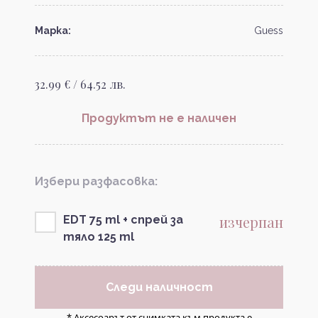
Марка:
Guess
32.99 € / 64.52 лв.
Продуктът не е наличен
Избери разфасовка:
изчерпан
EDT 75 ml + спрей за
тяло 125 ml
Следи наличност
* Аксесоарът от снимката към продукта е