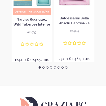
Безплатна доставка
n
Baldessarini Bella
Balde
Narciso Rodriguez
k
Absolu Парфюмна
Di
Wild Tuberose Intense
 за
вода за жени EDP
во
Парфюмна вода за
#24744
#24749
жени EDP
лв.
25.00 € / 48.90 лв.
24
124.00 € / 242.52 лв.