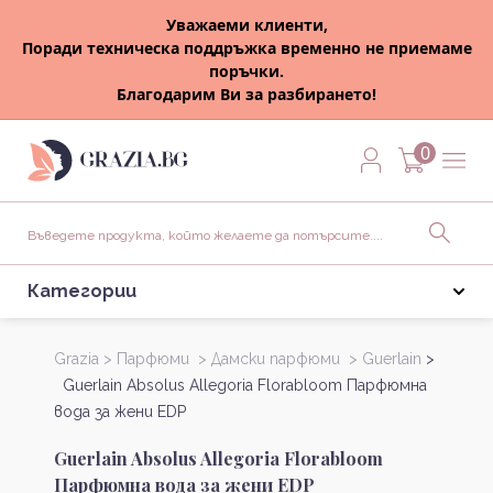
Уважаеми клиенти,
Поради техническа поддръжка временно не приемаме
поръчки.
Благодарим Ви за разбирането!
0
Категории
Grazia >
Парфюми >
Дамски парфюми >
Guerlain
>
Guerlain Absolus Allegoria Florabloom Парфюмна
вода за жени EDP
Guerlain Absolus Allegoria Florabloom
Парфюмна вода за жени EDP