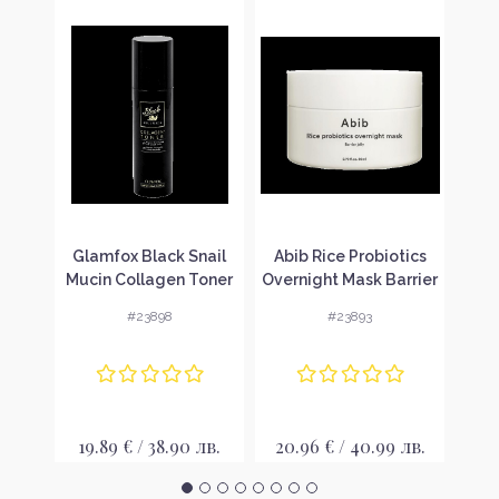
f
Glamfox Black Snail
Abib Rice Probiotics
Gla
kin
Mucin Collagen Toner
Overnight Mask Barrier
яващ
Тоник за лице
Jelly Нощна маска-
Nour
#23898
#23893
е
желе за лице
Под
лв.
19.89 € / 38.90 лв.
20.96 € / 40.99 лв.
19