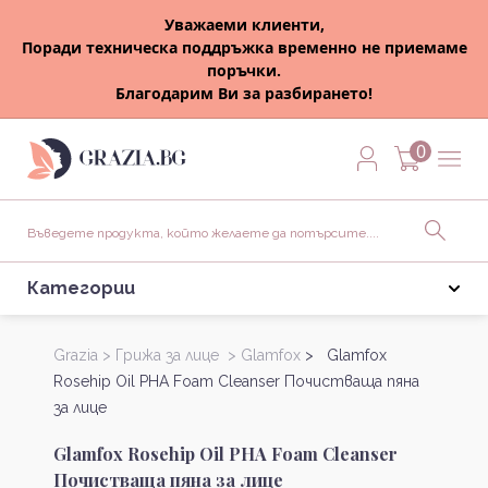
Уважаеми клиенти,
Поради техническа поддръжка временно не приемаме
поръчки.
Благодарим Ви за разбирането!
0
Категории
Grazia >
Грижа за лице >
Glamfox
> Glamfox
Rosehip Oil PHA Foam Cleanser Почистваща пяна
за лице
Glamfox Rosehip Oil PHA Foam Cleanser
Почистваща пяна за лице