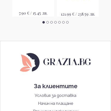
в.
7.90 € / 15.45 лв.
121.99 € / 238.59 лв.
101
За клиентите
Условия за доставка
Начин на плащане