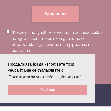
Запиши се
Желая да получавам бюлетин и се съгласявам
предоставените от мен данни да се
обработват за целите на изпращане на
бюлетин.
Последвай ни:
Продължавайки да използвате този
уебсайт, Вие се съгласявате с
Политиката за употреба на „бисквитки“
Разбрах
© 2026 Grazia.bg - Всички права запазени