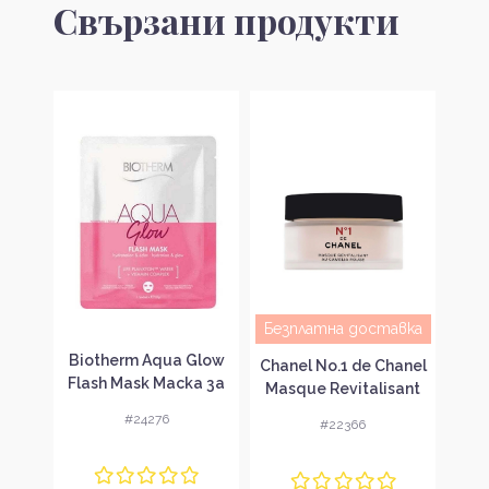
Свързани продукти
Безплатна доставка
Без
wer
Biotherm Aqua Glow
Chanel No.1 de Chanel
Cha
шна
Flash Mask Маска за
Masque Revitalisant
Ma
без
лице
Au Camélia Rouge
#24276
#22366
Ексфолираща маска
за лице с изглаждащ
ефект