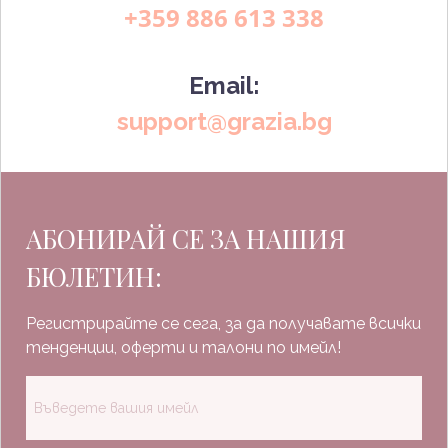
+359 886 613 338
Email:
support@grazia.bg
АБОНИРАЙ СЕ ЗА НАШИЯ
БЮЛЕТИН:
Регистрирайте се сега, за да получавате всички
тенденции, оферти и талони по имейл!