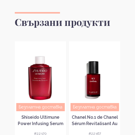
Свързани продукти
Безплатна доставка
Безплатна доставка
Без
ess
Shiseido Ultimune
Chanel No.1 de Chanel
Cha
рум
Power Infusing Serum
Sérum Revitalisant Au
,
Серум за забавяне на
Camélia Rouge
Ст
#22370
#22367
кожа