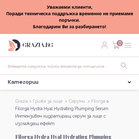
Уважаеми клиенти,
Поради техническа поддръжка временно не приемаме
поръчки.
Благодарим Ви за разбирането!
0
Категории
Grazia >
Грижа за лице >
Серуми >
Filorga
>
Filorga Hydra Hyal Hydrating Plumping Serum
Интензивен хидратиращ серум за лице с
изглаждащ ефект
Filorga Hydra Hyal Hydrating Plumping