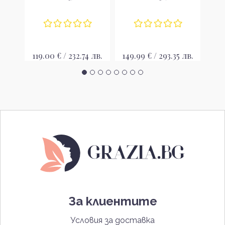
стареенето
Ревитализиращ
серум за лице и
м
деколте
лв.
119.00 € / 232.74 лв.
149.99 € / 293.35 лв.
185
За клиентите
Условия за доставка