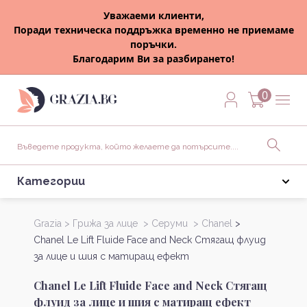
Уважаеми клиенти,
Поради техническа поддръжка временно не приемаме
поръчки.
Благодарим Ви за разбирането!
0
Категории
Grazia >
Грижа за лице >
Серуми >
Chanel
>
Chanel Le Lift Fluide Face and Neck Стягащ флуид
за лице и шия с матиращ ефект
Chanel Le Lift Fluide Face and Neck Стягащ
флуид за лице и шия с матиращ ефект