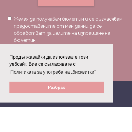
Желая да получавам бюлетин и се съгласявам
предоставените от мен данни да се
обработват за целите на изпращане на
бюлетин.
Последвай ни:
Продължавайки да използвате този
уебсайт, Вие се съгласявате с
Политиката за употреба на „бисквитки“
Разбрах
© 2026 Grazia.bg - Всички права запазени