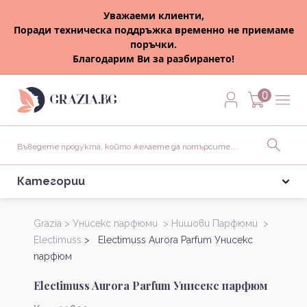
Уважаеми клиенти,
Поради техническа поддръжка временно не приемаме
поръчки.
Благодарим Ви за разбирането!
0
Категории
Grazia >
Унисекс парфюми >
Нишови Парфюми >
Electimuss
> Electimuss Aurora Parfum Унисекс
парфюм
Electimuss Aurora Parfum Унисекс парфюм