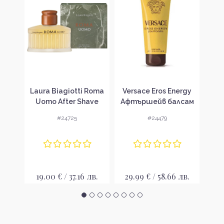
ero
Laura Biagiotti Roma
Versace Eros Energy
V
Uomo After Shave
Афтършейв балсам
F
Lotion Афтършейв
за мъже
Аф
#24725
#24479
лосион за мъже
лв.
19.00 € / 37.16 лв.
29.99 € / 58.66 лв.
28