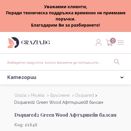
Уважаеми клиенти,
Поради техническа поддръжка временно не приемаме
поръчки.
Благодарим Ви за разбирането!
0
Категории
Grazia >
Мъжка >
Бръснене >
Dsquared
>
Dsquared2 Green Wood Афтършейв балсам
Dsquared2 Green Wood Афтършейв балсам
Kод: 21646