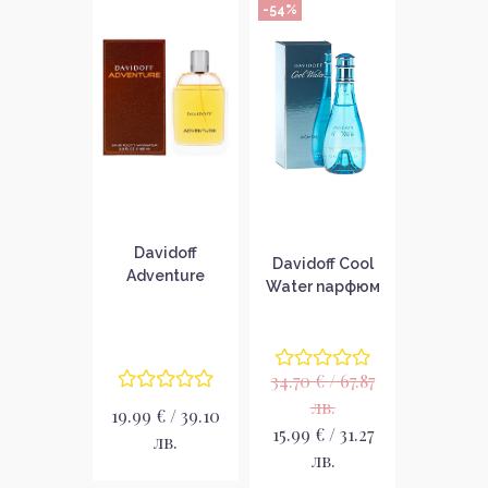
-54%
Davidoff
Davidoff Cool
Adventure
Water парфюм
парфюм за
за жени EDT
мъже EDT
34.70 € / 67.87
лв.
19.99 € / 39.10
15.99 € / 31.27
лв.
лв.