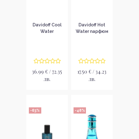
Davidoff Cool
Davidoff Hot
Water
Water парфюм
Подаръчен
за мъже EDT
комплект за
мъже
36.99 € / 72.35
17.50 € / 34.23
лв.
лв.
-63%
-48%