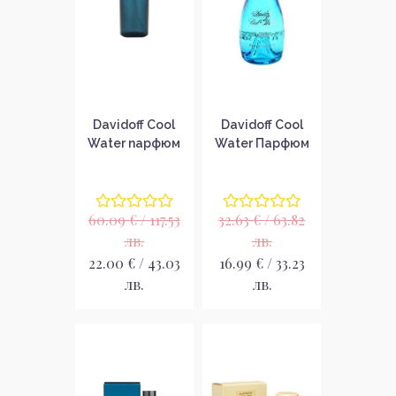
Davidoff Cool
Davidoff Cool
Water парфюм
Water Парфюм
за мъже без
за жени без
опаковка EDT
опаковка EDT
60.09 € / 117.53
32.63 € / 63.82
лв.
лв.
22.00 € / 43.03
16.99 € / 33.23
лв.
лв.