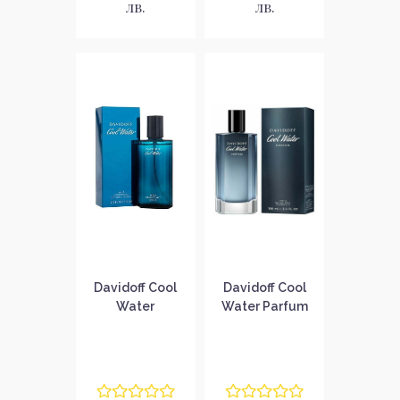
лв.
лв.
Davidoff Cool
Davidoff Cool
Water
Water Parfum
Дезодорант
Парфюм за
спрей за мъже
мъже