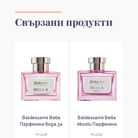
Свързани продукти
Rose
Baldessarini Bella
Baldessarini Bella
Balde
 за
Парфюмна вода за
Absolu Парфюмна
Di
вка
жени без опаковка
вода за жени без
во
#24748
#24745
EDP
опаковка EDP