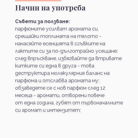
Начин на употреба
Съвети за ползване:
парфюмите усилват аромата си,
срещайки топлината на тялото -
нанасяйте есенцията в сгъвките на
лактите си за по-дълготрайно усещане;
след впръскване, избягвайте да втривате
китките си една в друга - това
деструктира молекулярния баланс на
парфюма и отслабва аромата му;
обзаведете се с нов парфюм след 12
месеца - аромати, отворени повече
от една година, губят от първоначалните
си аромат и интензитет;