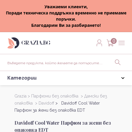
Уважаеми клиенти,
Поради техническа поддръжка временно не приемаме
поръчки.
Благодарим Ви за разбирането!
0
Категории
Grazia >
Парфюми без опаковка >
Дамски без
опаковка >
Davidoff
> Davidoff Cool Water
Парфюм за жени без опаковка EDT
Davidoff Cool Water Парфюм за жени без
опаковка EDT