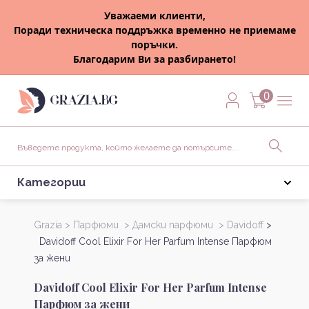
Уважаеми клиенти,
Поради техническа поддръжка временно не приемаме
поръчки.
Благодарим Ви за разбирането!
0
Категории
Grazia >
Парфюми >
Дамски парфюми >
Davidoff
>
Davidoff Cool Elixir For Her Parfum Intense Парфюм
за жени
Davidoff Cool Elixir For Her Parfum Intense
Парфюм за жени