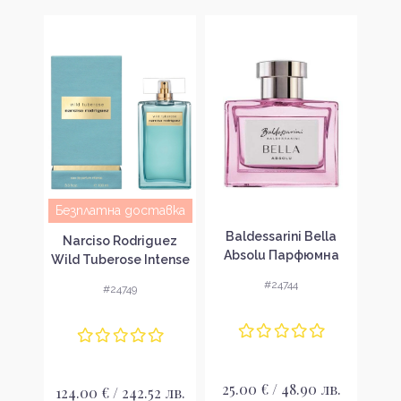
Безплатна доставка
n
Baldessarini Bella
Balde
Narciso Rodriguez
k
Absolu Парфюмна
Di
Wild Tuberose Intense
 за
вода за жени EDP
во
Парфюмна вода за
#24744
#24749
жени EDP
лв.
25.00 € / 48.90 лв.
24
124.00 € / 242.52 лв.