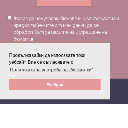
Желая да получавам бюлетин и се съгласявам
предоставените от мен данни да се
обработват за целите на изпращане на
бюлетин.
Последвай ни:
Продължавайки да използвате този
уебсайт, Вие се съгласявате с
Политиката за употреба на „бисквитки“
Разбрах
© 2026 Grazia.bg - Всички права запазени