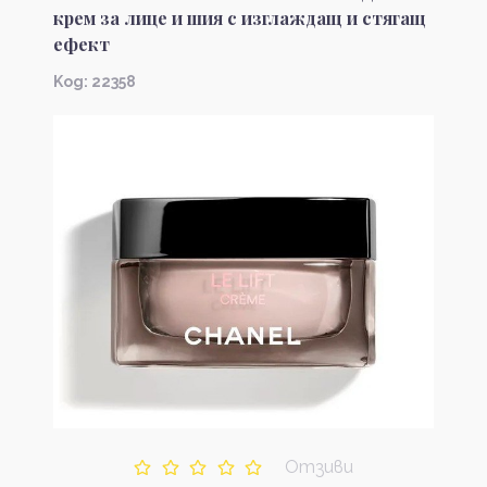
крем за лице и шия с изглаждащ и стягащ
ефект
Kод: 22358
Отзиви