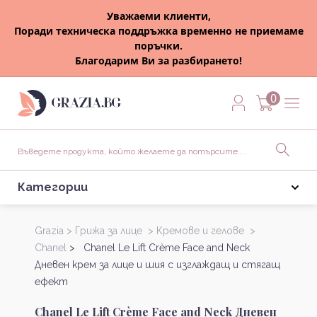
Уважаеми клиенти,
Поради техническа поддръжка временно не приемаме
поръчки.
Благодарим Ви за разбирането!
0
Категории
Grazia >
Грижа за лице >
Кремове и гелове >
Chanel
> Chanel Le Lift Crème Face and Neck
Дневен крем за лице и шия с изглаждащ и стягащ
ефект
Chanel Le Lift Crème Face and Neck Дневен