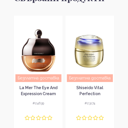
авка
Безплатна доставка
Безплатна доставка
Без
on 10
La Mer The Eye And
Shiseido Vital
 за
Expression Cream
Perfection
Resi
Крем за зоните
Concentrated
Tri
#24639
#23174
кожа
около очите и
Supreme Cream Крем
Ne
устните
за лице
Дне
и 