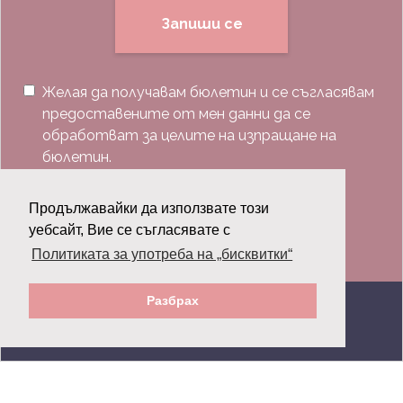
Запиши се
Желая да получавам бюлетин и се съгласявам
предоставените от мен данни да се
обработват за целите на изпращане на
бюлетин.
Последвай ни:
Продължавайки да използвате този
уебсайт, Вие се съгласявате с
Политиката за употреба на „бисквитки“
Разбрах
© 2026 Grazia.bg - Всички права запазени