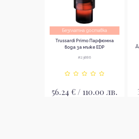
а доставка
Безплатна доставка
ottled Triumph
Trussardi Primo Парфюмна
Д
Intense Парфюм за
вода за мъже EDP
ъже
8953
#23886
 110.00 лв.
56.24 € / 110.00 лв.