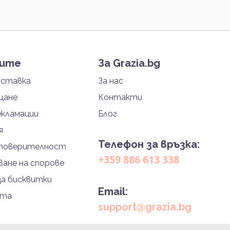
тите
За Grazia.bg
оставка
За нас
щане
Контакти
екламации
Блог
я
Телефон за връзка:
 поверителност
+359 886 613 338
ане на спорове
за бисквитки
Email:
йта
support@grazia.bg