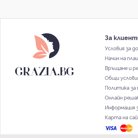
За клиен
Условия за д
Начин на пла
Връщане и р
Общи услови
Политика за
Онлайн решав
Информация 
Карта на са