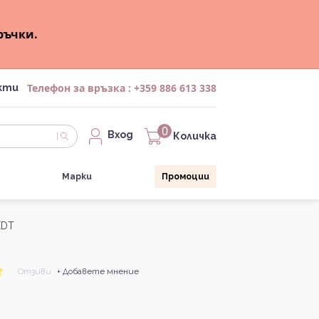
ръчки.
Телефон за връзка :
+359 886 613 338
кти
0
Вход
Количка
Марки
Промоции
EDT
Отзиви
+ Добавете мнение