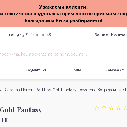
Уважаеми клиенти,
и техническа поддръжка временно не приемаме по
Благодарим Ви за разбирането!
пка над 51.13 € / 100.00 лв.
За нас
Конта
а
Козметика
Грим
Комплекти
> Carolina Herrera Bad Boy Gold Fantasy Тоалетна вода за мъже 
 Gold Fantasy
EDT