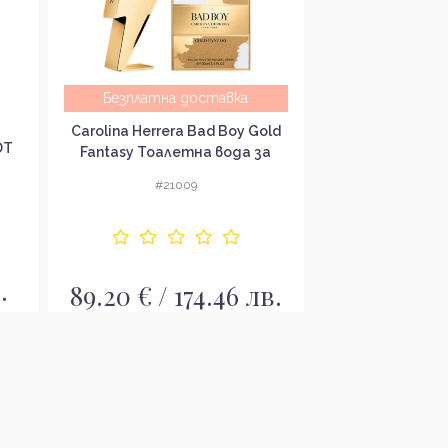
Безплатна доставка
Безплатна
Carolina Herrera Bad Boy Gold
Valentino B
DT
Fantasy Тоалетна вода за
Extradose Uo
мъже EDT
мъ
#21009
#20
124.99 € 
.
89.20 € / 174.46 лв.
л