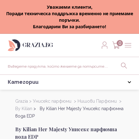
Уважаеми клиенти,
Поради техническа поддръжка временно не приемаме
поръчки.
Благодарим Ви за разбирането!
0
Категории
Grazia >
Унисекс парфюми >
Нишови Парфюми >
By Kilian
> By Kilian Her Majesty Унисекс парфюмна
вода EDP
By Kilian Her Majesty Унисекс парфюмна
вода EDP