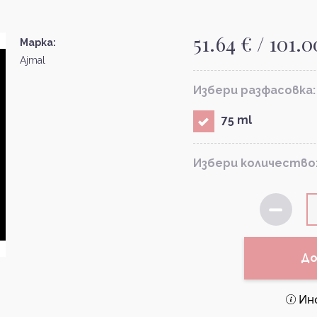
51.64 € / 101.0
Марка:
Ajmal
Избери разфасовка:
75 ml
Избери количество
До
Ин