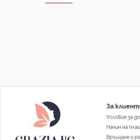
За клиен
Условия за д
Начин на пла
Връщане и р