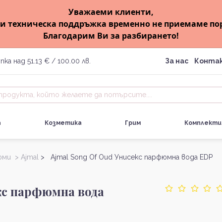
Уважаеми клиенти,
и техническа поддръжка временно не приемаме по
Благодарим Ви за разбирането!
пка над 51.13 € / 100.00 лв.
За нас
Конта
а
Козметика
Грим
Комплекти
юми >
Ajmal
> Ajmal Song Of Oud Унисекс парфюмна вода EDP
кс парфюмна вода