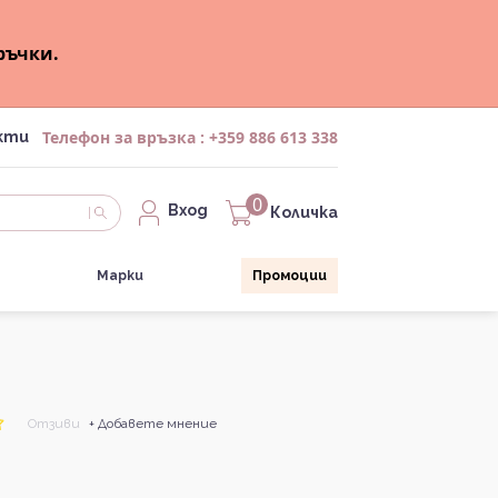
ръчки.
Телефон за връзка :
+359 886 613 338
кти
0
Вход
Количка
Марки
Промоции
Отзиви
+ Добавете мнение