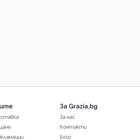
тите
За Grazia.bg
оставка
За нас
щане
Контакти
екламации
Блог