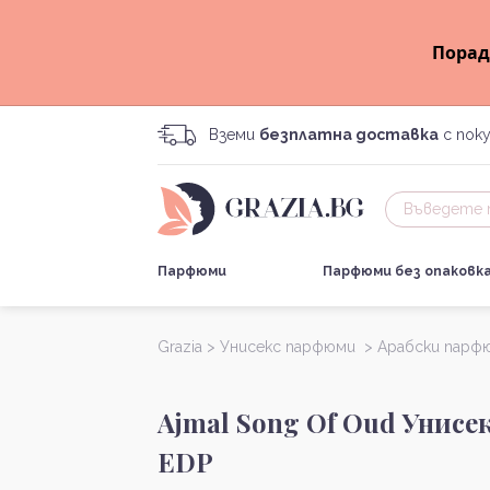
Порад
Вземи
безплатна доставка
с поку
Парфюми
Парфюми без опаковк
Grazia >
Унисекс парфюми >
Арабски парф
Ajmal Song Of Oud Унисе
EDP