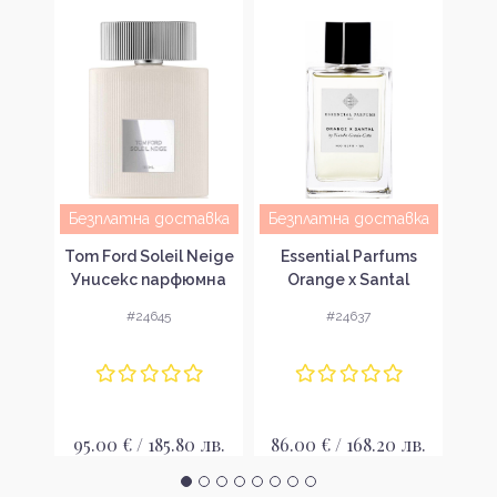
авка
Безплатна доставка
Безплатна доставка
Cal
sea
Tom Ford Soleil Neige
Essential Parfums
Ун
ki
Унисекс парфюмна
Orange x Santal
n
вода EDP
Унисекс парфюмна
#24645
#24637
мна
вода
35
 лв.
95.00 € / 185.80 лв.
86.00 € / 168.20 лв.