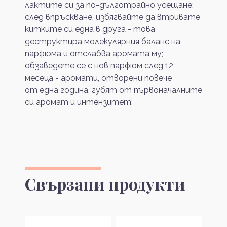
лактите си за по-дълготрайно усещане;
след впръскване, избягвайте да втривате
китките си една в друга - това
деструктира молекулярния баланс на
парфюма и отслабва аромата му;
обзаведете се с нов парфюм след 12
месеца - аромати, отворени повече
от една година, губят от първоначалните
си аромат и интензитет;
Свързани продукти