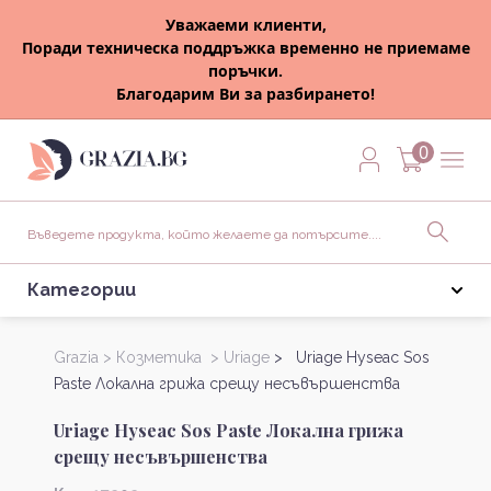
Уважаеми клиенти,
Поради техническа поддръжка временно не приемаме
поръчки.
Благодарим Ви за разбирането!
0
Категории
Grazia >
Козметика >
Uriage
> Uriage Hyseac Sos
Paste Локална грижа срещу несъвършенства
Uriage Hyseac Sos Paste Локална грижа
срещу несъвършенства