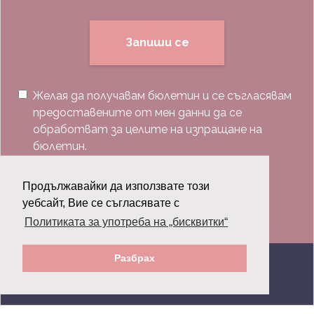
Запиши се
Желая да получавам бюлетин и се съгласявам
предоставените от мен данни да се
обработват за целите на изпращане на
бюлетин.
Последвай ни:
Продължавайки да използвате този
уебсайт, Вие се съгласявате с
Политиката за употреба на „бисквитки“
Разбрах
© 2026 Grazia.bg - Всички права запазени