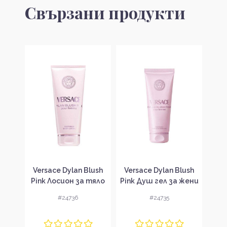
Свързани продукти
imoni
Versace Dylan Blush
Versace Dylan Blush
 за
Pink Лосион за тяло
Pink Душ гел за жени
Em
за жени
Д
#24736
#24735