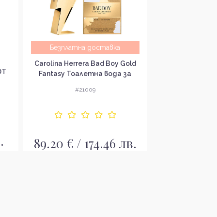
Безплатна доставка
Безплатна
Carolina Herrera Bad Boy Gold
Valentino B
DT
Fantasy Тоалетна вода за
Extradose Uo
мъже EDT
мъ
#21009
#20
124.99 € 
.
89.20 € / 174.46 лв.
л