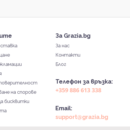
тите
За Grazia.bg
оставка
За нас
щане
Контакти
екламации
Блог
я
Телефон за връзка:
 поверителност
+359 886 613 338
ане на спорове
за бисквитки
Email:
йта
support@grazia.bg