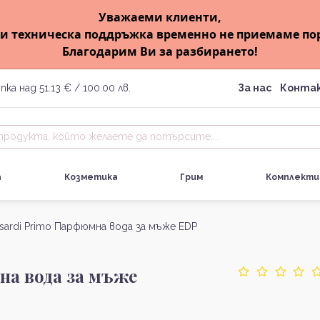
Уважаеми клиенти,
и техническа поддръжка временно не приемаме по
Благодарим Ви за разбирането!
пка над 51.13 € / 100.00 лв.
За нас
Конта
а
Козметика
Грим
Комплекти
sardi Primo Парфюмна вода за мъже EDP
на вода за мъже