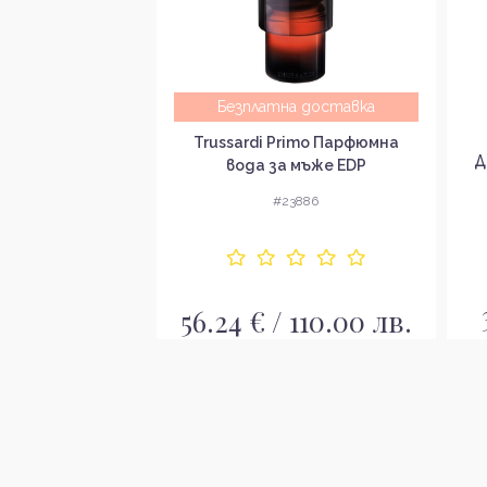
а доставка
Безплатна доставка
ottled Triumph
Trussardi Primo Парфюмна
Д
Intense Парфюм за
вода за мъже EDP
ъже
8953
#23886
 110.00 лв.
56.24 € / 110.00 лв.