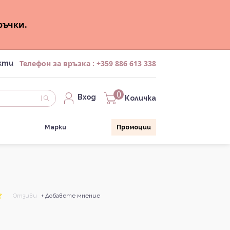
ръчки.
Телефон за връзка :
+359 886 613 338
кти
0
Вход
Количка
Марки
Промоции
Отзиви
+ Добавете мнение