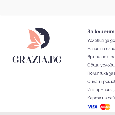
За клиен
Условия за д
Начин на пла
Връщане и р
Общи услови
Политика за
Онлайн решав
Информация 
Карта на са