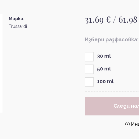
31.69 € / 61.98
Марка:
Trussardi
Избери разфасовка:
30 ml
50 ml
100 ml
Следи на
Ин