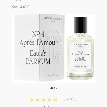
Kод: 23739
Отзиви