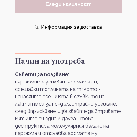
Следи наличност
Информация за доставка
Начин на употреба
Съвети за ползване:
парфюмите усилват аромата си,
срещайки топлината на тялото -
нанасяйте есенцията в сгъвките на
лактите си за по-дълготрайно усещане;
след впръскване, избягвайте да втривате
китките си една в друга - това
деструктира молекулярния баланс на
парфюма и отслабва аромата му;