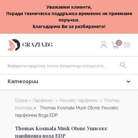
Уважаеми клиенти,
Поради техническа поддръжка временно не приемаме
поръчки.
Благодарим Ви за разбирането!
0
Категории
Grazia >
Парфюми >
Унисекс парфюми >
Thomas
Kosmala
> Thomas Kosmala Musk Otone Унисекс
парфюмна вода EDP
Thomas Kosmala Musk Otone Унисекс
парфюмна вода EDP