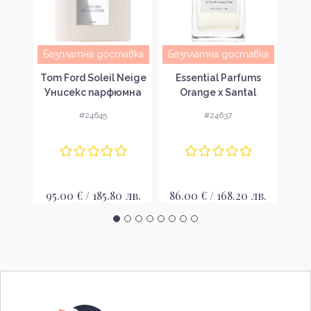
авка
Безплатна доставка
Безплатна доставка
Cal
sea
Tom Ford Soleil Neige
Essential Parfums
Ун
ki
Унисекс парфюмна
Orange x Santal
n
вода EDP
Унисекс парфюмна
#24645
#24637
мна
вода
35
 лв.
95.00 € / 185.80 лв.
86.00 € / 168.20 лв.