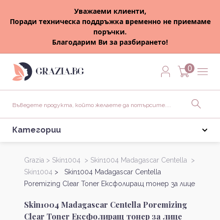
Уважаеми клиенти,
Поради техническа поддръжка временно не приемаме
поръчки.
Благодарим Ви за разбирането!
0
Категории
Grazia >
Skin1004 >
Skin1004 Madagascar Centella >
Skin1004
> Skin1004 Madagascar Centella
Poremizing Clear Toner Ексфолиращ тонер за лице
Skin1004 Madagascar Centella Poremizing
Clear Toner Ексфолиращ тонер за лице