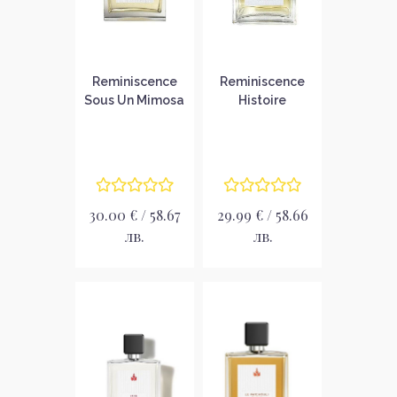
Reminiscence
Reminiscence
Sous Un Mimosa
Histoire
De Provence
D`Orgeat
Intense
Heliotrope
Тоалетна вода
Унисекс
за жени без
парфюмна вода
опаковка EDT
без опаковка
EDP
30.00 € / 58.67
29.99 € / 58.66
лв.
лв.