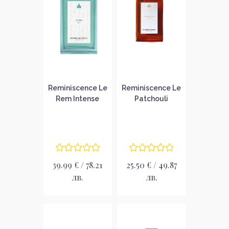
Reminiscence Le
Reminiscence Le
Rem Intense
Patchouli
Унисекс
Intense Унисекс
тоалетна вода
тoалетна вода
без опаковка
без опаковка
EDT
EDT
39.99 € / 78.21
25.50 € / 49.87
лв.
лв.