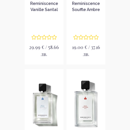
Reminiscence
Reminiscence
Vanille Santal
Souffle Ambrе
Унисекс
Intense Унисекс
тоалетна вода
тоалетна вода
без опаковка
без опаковка
EDT
EDT
29.99 € / 58.66
19.00 € / 37.16
лв.
лв.