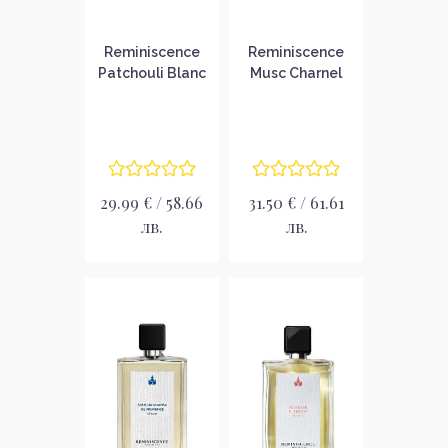
Reminiscence
Reminiscence
Patchouli Blanc
Musc Charnel
Dolce Riviera
Унисекс
Унисекс
парфюмна вода
парфюмна вода
без опаковка
без опаковка
EDP
EDP
29.99 € / 58.66
31.50 € / 61.61
лв.
лв.