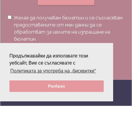
Желая да получавам бюлетин и се съгласявам
предоставените от мен данни да се
обработват за целите на изпращане на
бюлетин.
Последвай ни:
Продължавайки да използвате този
уебсайт, Вие се съгласявате с
Политиката за употреба на „бисквитки“
Разбрах
© 2026 Grazia.bg - Всички права запазени