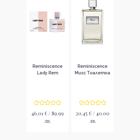
Reminiscence
Reminiscence
Lady Rem
Musc Тоалетна
Парфюмна вода
вода за жени
за жени EDP
без опаковка
EDT
46.01 € / 89.99
20.45 € / 40.00
лв.
лв.