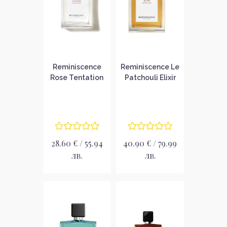
Reminiscence
Reminiscence Le
Rose Tentation
Patchouli Elixir
Patchouli
Унисекс
N'roses Унисекс
парфюмна вода
парфюмна вода
без опаковка
без опаковка
EDP
EDP
28.60 € / 55.94
40.90 € / 79.99
лв.
лв.