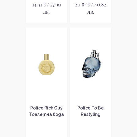
14.31 € / 27.99
20.87 € / 40.82
лв.
лв.
Police Rich Guy
Police To Be
Тоалетна вода
Restyling
за мъже EDT
Тоалетна вода
за мъже EDT