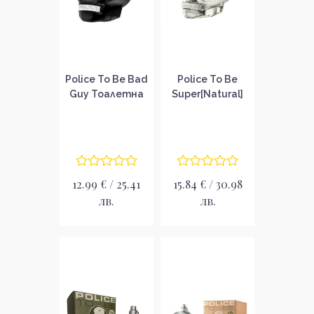
Police To Be Bad
Police To Be
Guy Тоалетна
Super[Natural]
вода за мъже
Унисекс
без опаковка
тоалетна вода
EDT
без опаковка
EDT
12.99 € / 25.41
15.84 € / 30.98
лв.
лв.