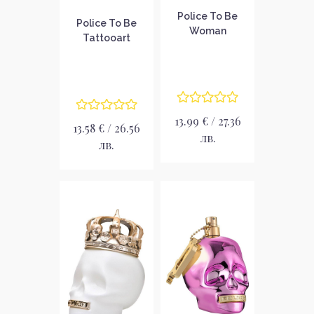
Police To Be
Police To Be
Woman
Tattooart
Парфюмна вода
Тоалетна вода
за жени без
за мъже без
опаковка EDP
опаковка EDT
13.99 € / 27.36
13.58 € / 26.56
лв.
лв.