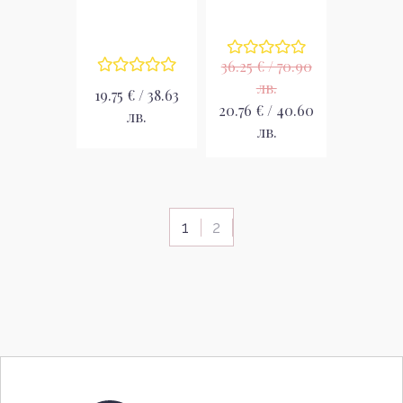
Парфюмна вода
за жени EDP
за жени EDP
36.25 € / 70.90
лв.
19.75 € / 38.63
20.76 € / 40.60
лв.
лв.
1
2