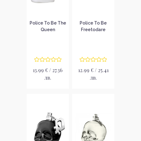
Police To Be The
Police To Be
Queen
Freetodare
Парфюмна вода
Парфюмна вода
за жени без
за жени без
опаковка EDP
опаковка EDP
13.99 € / 27.36
12.99 € / 25.41
лв.
лв.