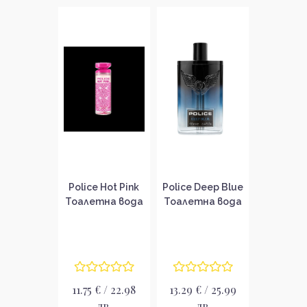
Police Hot Pink
Police Deep Blue
Тоалетна вода
Тоалетна вода
за жени без
за мъже EDT
опаковка EDT
11.75 € / 22.98
13.29 € / 25.99
лв.
лв.