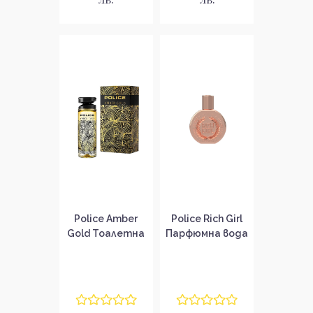
Police Amber
Police Rich Girl
Gold Тоалетна
Парфюмна вода
вода за жени
за жени EDP
EDT