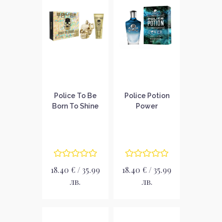
Police To Be
Police Potion
Born To Shine
Power
Подаръчен
Парфюмна вода
комплект за
за мъже EDP
мъже
18.40 € / 35.99
18.40 € / 35.99
лв.
лв.