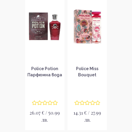
Police Potion
Police Miss
Парфюмна вода
Bouquet
за жени EDP
Тоалетна вода
за жени EDT
26.07 € / 50.99
14.31 € / 27.99
лв.
лв.